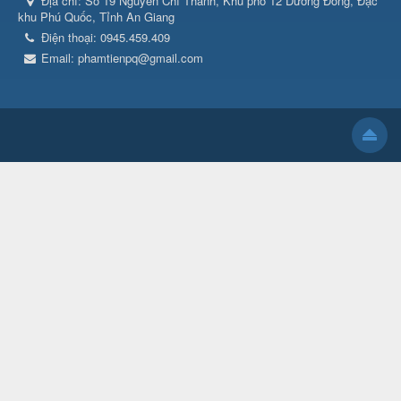
Địa chỉ:
Số 19 Nguyễn Chí Thanh, Khu phố 12 Dương Đông, Đặc
khu Phú Quốc, Tỉnh An Giang
Điện thoại:
0945.459.409
Email:
phamtienpq@gmail.com