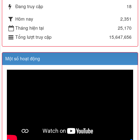
Đang truy cập
18
Hôm nay
2,351
Tháng hiện tại
25,170
Tổng lượt truy cập
15,647,656
Một số hoạt động