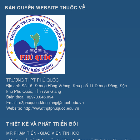
BẢN QUYỀN WEBSITE THUỘC VỀ
TRƯỜNG THPT PHÚ QUỐC
Địa chỉ: Số 18- Đường Hùng Vương, Khu phố 11 Dương Đông, Đặc
khu Phú Quốc, Tỉnh An Giang
Điện thoại: 02973.846.094
Email: c3phuquoc.kiengiang@moet.edu.vn
Website: http://www.thptphuquoc.edu.vn
THIẾT KẾ VÀ PHÁT TRIỂN BỞI
MR PHẠM TIẾN - GIÁO VIÊN TIN HỌC