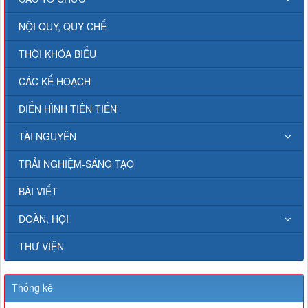
NỘI QUY, QUY CHẾ
THỜI KHÓA BIỂU
CÁC KẾ HOẠCH
ĐIỂN HÌNH TIÊN TIẾN
TÀI NGUYÊN
TRẢI NGHIỆM-SÁNG TẠO
BÀI VIẾT
ĐOÀN, HỘI
THƯ VIỆN
Thống kê