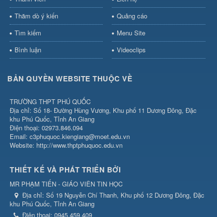
Thăm dò ý kiến
Quảng cáo
Tìm kiếm
Menu Site
Bình luận
Videoclips
BẢN QUYỀN WEBSITE THUỘC VỀ
TRƯỜNG THPT PHÚ QUỐC
Địa chỉ: Số 18- Đường Hùng Vương, Khu phố 11 Dương Đông, Đặc
khu Phú Quốc, Tỉnh An Giang
Điện thoại: 02973.846.094
Email: c3phuquoc.kiengiang@moet.edu.vn
Website: http://www.thptphuquoc.edu.vn
THIẾT KẾ VÀ PHÁT TRIỂN BỞI
MR PHẠM TIẾN - GIÁO VIÊN TIN HỌC
Địa chỉ:
Số 19 Nguyễn Chí Thanh, Khu phố 12 Dương Đông, Đặc
khu Phú Quốc, Tỉnh An Giang
Điện thoại:
0945.459.409