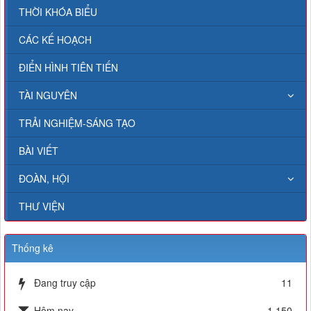
THỜI KHÓA BIỂU
CÁC KẾ HOẠCH
ĐIỂN HÌNH TIÊN TIẾN
TÀI NGUYÊN
TRẢI NGHIỆM-SÁNG TẠO
BÀI VIẾT
ĐOÀN, HỘI
THƯ VIỆN
Thống kê
Đang truy cập
11
Hôm nay
1,150