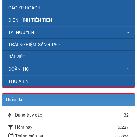
CÁC KẾ HOẠCH
ĐIỂN HÌNH TIÊN TIẾN
TÀI NGUYÊN
TRẢI NGHIỆM-SÁNG TẠO
BÀI VIẾT
ĐOÀN, HỘI
THƯ VIỆN
Thống kê
Đang truy cập
32
Hôm nay
5,227
Tháng hiện tại
36,884