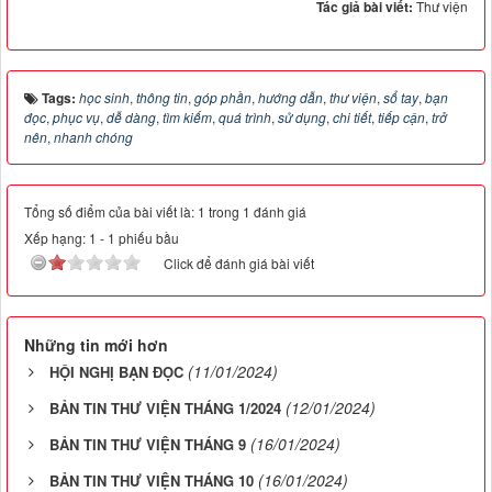
Tác giả bài viết:
Thư viện
Tags:
học sinh
,
thông tin
,
góp phần
,
hướng dẫn
,
thư viện
,
sổ tay
,
bạn
đọc
,
phục vụ
,
dễ dàng
,
tìm kiếm
,
quá trình
,
sử dụng
,
chi tiết
,
tiếp cận
,
trở
nên
,
nhanh chóng
Tổng số điểm của bài viết là: 1 trong 1 đánh giá
Xếp hạng:
1
-
1
phiếu bầu
Click để đánh giá bài viết
Những tin mới hơn
(11/01/2024)
HỘI NGHỊ BẠN ĐỌC
(12/01/2024)
BẢN TIN THƯ VIỆN THÁNG 1/2024
(16/01/2024)
BẢN TIN THƯ VIỆN THÁNG 9
(16/01/2024)
BẢN TIN THƯ VIỆN THÁNG 10