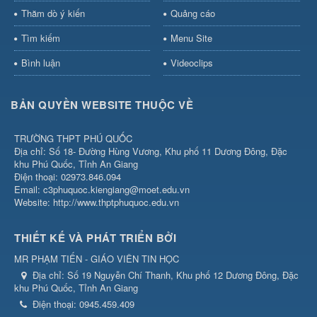
Thăm dò ý kiến
Quảng cáo
Tìm kiếm
Menu Site
Bình luận
Videoclips
BẢN QUYỀN WEBSITE THUỘC VỀ
TRƯỜNG THPT PHÚ QUỐC
Địa chỉ: Số 18- Đường Hùng Vương, Khu phố 11 Dương Đông, Đặc
khu Phú Quốc, Tỉnh An Giang
Điện thoại: 02973.846.094
Email: c3phuquoc.kiengiang@moet.edu.vn
Website: http://www.thptphuquoc.edu.vn
THIẾT KẾ VÀ PHÁT TRIỂN BỞI
MR PHẠM TIẾN - GIÁO VIÊN TIN HỌC
Địa chỉ:
Số 19 Nguyễn Chí Thanh, Khu phố 12 Dương Đông, Đặc
khu Phú Quốc, Tỉnh An Giang
Điện thoại:
0945.459.409