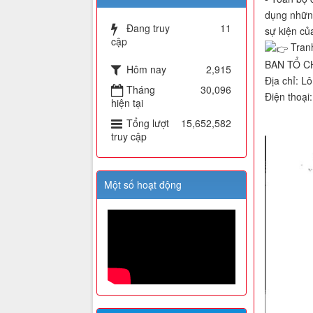
dụng những
Đang truy
11
sự kiện củ
cập
Tranh
BAN TỔ CH
Hôm nay
2,915
Địa chỉ: L
Tháng
30,096
Điện thoại
hiện tại
Tổng lượt
15,652,582
truy cập
Một số hoạt động