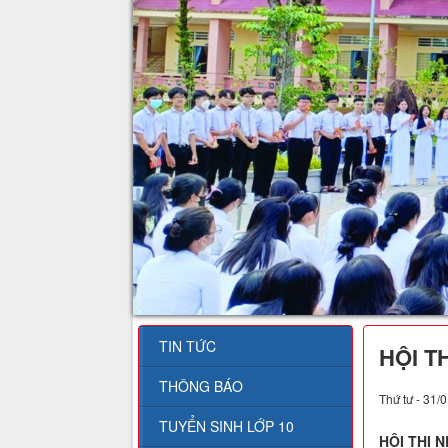
TIN TỨC
HỘI T
THÔNG BÁO
Thứ tư - 31/
TUYỂN SINH LỚP 10
HỘI THI 