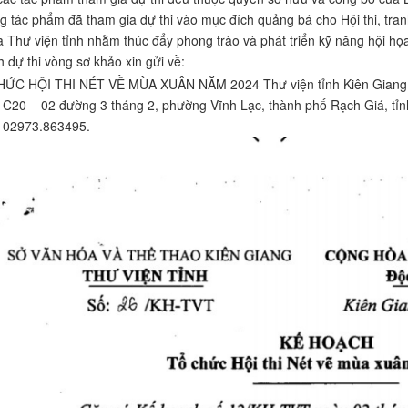
 tác phẩm đã tham gia dự thi vào mục đích quảng bá cho Hội thi, tranh
a Thư viện tỉnh nhằm thúc đẩy phong trào và phát triển kỹ năng hội họa
 dự thi vòng sơ khảo xin gửi về:
ỨC HỘI THI NÉT VỀ MÙA XUÂN NĂM 2024 Thư viện tỉnh Kiên Giang
ô C20 – 02 đường 3 tháng 2, phường Vĩnh Lạc, thành phố Rạch Giá, tỉn
: 02973.863495.