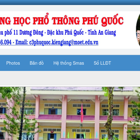
Photos
Bản đồ
Hệ thống Smas
Sổ LLĐT