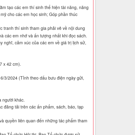
 tạo các em thí sinh thể hiện tài năng, năng
ẩm mỹ cho các em học sinh; Góp phần thúc
 tranh thí sinh tham gia phải vẽ về nội dung
à các em nhớ và ấn tượng nhất khi đọc sách.
 nghĩ, cảm xúc của các em về giá trị lịch sử,
7 x 42 cm).
6/3/2024 (Tỉnh theo dấu bưu điện ngày gửi,
a người khác.
c đăng tải trên các ấn phẩm, sách, báo, tạp
ả và quyền liên quan đến những tác phẩm tham
Ban Tổ chức Hội thi. Ban Tổ chức được sử