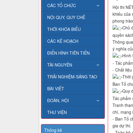
CÁC TỔ CHỨC
Hội thi NÉ
khiếu của 
NỘI QUY, QUY CHẾ
phong trào 
Chủ đ
THỜI KHÓA BIỂU
quyền sách
CÁC KẾ HOẠCH
Thông qua 
ý nghĩa củ
ĐIỂN HÌNH TIÊN TIẾN
Hình 
- Tác phẩm
TÀI NGUYÊN
- Chất liệ
Thời 
TRẢI NGHIỆM-SÁNG TẠO
Ban Tổ chứ
BÀI VIẾT
Quy đ
Tác phẩm d
ĐOÀN, HỘI
Tranh tham
chí, mạng 
THƯ VIỆN
- Ban Tổ c
gia dự thi.
Thống kê
- Toàn bộ 