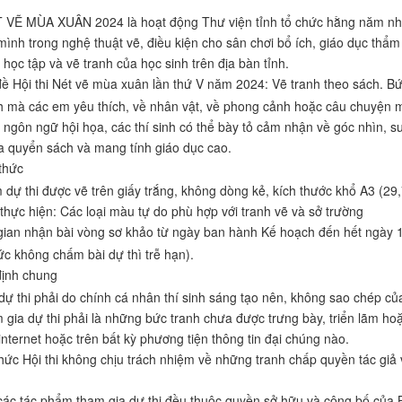
T VẼ MÙA XUÂN 2024 là hoạt động Thư viện tỉnh tổ chức hằng năm nhằm
mình trong nghệ thuật vẽ, điều kiện cho sân chơi bổ ích, giáo dục th
học tập và vẽ tranh của học sinh trên địa bàn tỉnh.
ề Hội thi Nét vẽ mùa xuân lần thứ V năm 2024: Vẽ tranh theo sách. Bức
 mà các em yêu thích, về nhân vật, về phong cảnh hoặc câu chuyện m
ngôn ngữ hội họa, các thí sinh có thể bày tỏ cảm nhận về góc nhìn, suy
a quyển sách và mang tính giáo dục cao.
thức
 dự thi được vẽ trên giấy trắng, không dòng kẻ, kích thước khổ A3 (29,
u thực hiện: Các loại màu tự do phù hợp với tranh vẽ và sở trường
gian nhận bài vòng sơ khảo từ ngày ban hành Kế hoạch đến hết ngày 1
c không chấm bài dự thì trễ hạn).
ịnh chung
ự thi phải do chính cá nhân thí sinh sáng tạo nên, không sao chép củ
 gia dự thi phải là những bức tranh chưa được trưng bày, triển lãm hoặ
internet hoặc trên bất kỳ phương tiện thông tin đại chúng nào.
hức Hội thi không chịu trách nhiệm về những tranh chấp quyền tác gi
các tác phẩm tham gia dự thi đều thuộc quyền sở hữu và công bố của 