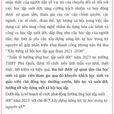
nhận thức của người dân về vai trò của chuyển đổi số đối với
việc học tập suốt đời; tăng cường trách nhiệm và huy động
được sự quan tâm, tham gia của các cấp chính quyền, các
ngành, các tổ chức, đoàn thể, lực lượng xã hội trong việc tận
dụng các nền tảng công nghệ nhằm đa dạng hóa các kênh và
công cụ học tập suốt đời, đáp ứng nhu cầu học tập của người
dân, đặc biệt là yêu cầu xây dựng năng lực tự học trong kỷ
nguyên số góp phần triển khai thành công phong trào thi đua
“Xây dựng xã hội học tập giai đoạn 2021 -2030”
“Tuần lễ hưởng ứng học tập suốt đời” năm 2023 tại trường
THPT Phú Quốc được tổ chức trên tinh thần vui tươi, thiết
thực, tiết kiệm và hiệu quả,
thu
hút được sự quan tâm của học
sinh và giáo viên tham gia
q
ua đó khuyến khích học sinh và
giáo viên chủ động học thường xuyên, liên tục và suốt đời,
hướng tới xây dựng một xã hội học tập
.
Dưới đây là kế hoạch tổ chức phát động hưởng
ứng học tập suốt
đời” năm 2023
với chủ đề:
“
Xây dựng năng lực tự học trong kỷ
nguyên số
.
”
.