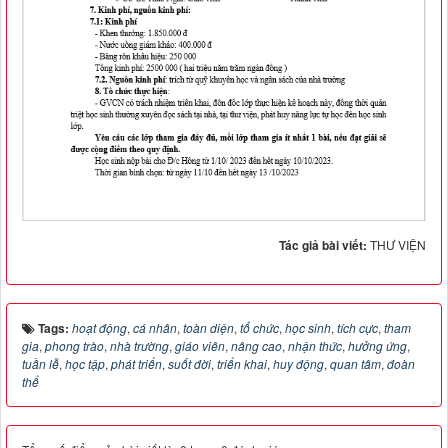
Tác giả bài viết:
THƯ VIỆN
Tags:
hoạt động
,
cá nhân
,
toàn diện
,
tổ chức
,
học sinh
,
tích cực
,
tham
gia
,
phong trào
,
nhà trường
,
giáo viên
,
nâng cao
,
nhận thức
,
hưởng ứng
,
tuần lễ
,
học tập
,
phát triển
,
suốt đời
,
triển khai
,
huy động
,
quan tâm
,
đoàn
thể