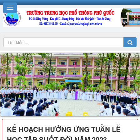
KẾ HOẠCH HƯỞNG ỨNG TUẦN LỄ
HỌC TẬP SUỐT ĐỜI NĂM 2023