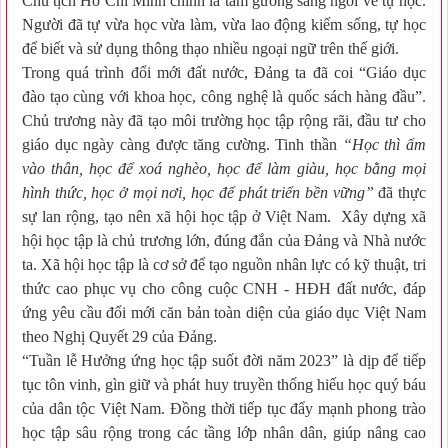
Chủ tịch Hồ Chí Minh chính là tấm gương sáng ngời về tự học.
Người đã tự vừa học vừa làm, vừa lao động kiếm sống, tự học
để biết và sử dụng thông thạo nhiều ngoại ngữ trên thế giới.
Trong quá trình đổi mới đất nước, Đảng ta đã coi “Giáo dục
đào tạo cùng với khoa học, công nghệ là quốc sách hàng đầu”.
Chủ trương này đã tạo môi trường học tập rộng rãi, đầu tư cho
giáo dục ngày càng được tăng cường. Tinh thần
“Học thì ấm
vào thân, học để xoá nghèo, học để làm giàu, học bằng mọi
hình thức, học ở mọi nơi, học để phát triển bền vững”
đã thực
sự lan rộng, tạo nên xã hội học tập ở Việt Nam. Xây dựng xã
hội học tập là chủ trương lớn, đúng đắn của Ðảng và Nhà nước
ta. Xã hội học tập là cơ sở để tạo nguồn nhân lực có kỹ thuật, tri
thức cao phục vụ cho công cuộc CNH - HÐH đất nước, đáp
ứng yêu cầu đổi mới căn bản toàn diện của giáo dục Việt Nam
theo Nghị Quyết 29 của Đảng.
“Tuần lễ Hưởng ứng học tập suốt đời năm 2023” là dịp để tiếp
tục tôn vinh, gìn giữ và phát huy truyền thống hiếu học quý báu
của dân tộc Việt Nam. Đồng thời
tiếp tục đẩy mạnh phong trào
học tập sâu rộng trong các tầng lớp nhân dân, giúp
nâng cao