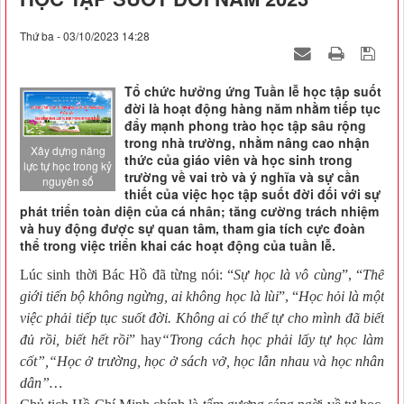
Thứ ba - 03/10/2023 14:28
Tổ chức hưởng ứng Tuần lễ học tập suốt
đời là hoạt động hàng năm nhằm tiếp tục
đẩy mạnh phong trào học tập sâu rộng
trong nhà trường, nhằm nâng cao nhận
Xây dựng năng
thức của giáo viên và học sinh trong
lực tự học trong kỷ
trường về vai trò và ý nghĩa và sự cần
nguyên số
thiết của việc học tập suốt đời đối với sự
phát triển toàn diện của cá nhân; tăng cường trách nhiệm
và huy động được sự quan tâm, tham gia tích cực đoàn
thể trong việc triển khai các hoạt động của tuần lễ.
Lúc sinh thời Bác Hồ đã từng nói: “
Sự học là vô cùng
”, “
Thế
giới tiến bộ không ngừng, ai không học là lùi
”, “
Học hỏi là một
việc phải tiếp tục suốt đời. Không ai có thể tự cho mình đã biết
đủ rồi, biết hết rồi
” hay
“Trong cách học phải lấy tự học làm
cốt”,“Học ở trường, học ở sách vở, học lẫn nhau và học nhân
dân”
…