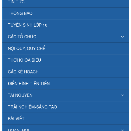
TIN TỨC
THÔNG BÁO
TUYỂN SINH LỚP 10
CÁC TỔ CHỨC
NỘI QUY, QUY CHẾ
THỜI KHÓA BIỂU
CÁC KẾ HOẠCH
ĐIỂN HÌNH TIÊN TIẾN
TÀI NGUYÊN
TRẢI NGHIỆM-SÁNG TẠO
BÀI VIẾT
ĐOÀN, HỘI