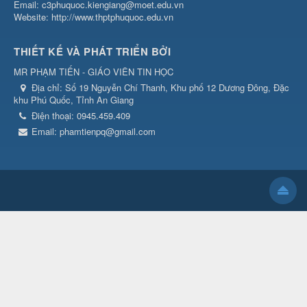
Email: c3phuquoc.kiengiang@moet.edu.vn
Website: http://www.thptphuquoc.edu.vn
THIẾT KẾ VÀ PHÁT TRIỂN BỞI
MR PHẠM TIẾN - GIÁO VIÊN TIN HỌC
Địa chỉ:
Số 19 Nguyễn Chí Thanh, Khu phố 12 Dương Đông, Đặc
khu Phú Quốc, Tỉnh An Giang
Điện thoại:
0945.459.409
Email:
phamtienpq@gmail.com