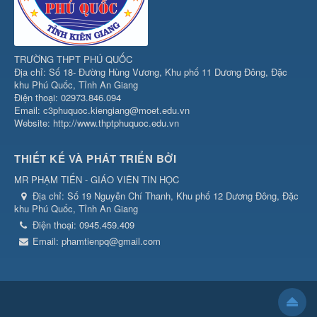
TRƯỜNG THPT PHÚ QUỐC
Địa chỉ: Số 18- Đường Hùng Vương, Khu phố 11 Dương Đông, Đặc
khu Phú Quốc, Tỉnh An Giang
Điện thoại: 02973.846.094
Email: c3phuquoc.kiengiang@moet.edu.vn
Website: http://www.thptphuquoc.edu.vn
THIẾT KẾ VÀ PHÁT TRIỂN BỞI
MR PHẠM TIẾN - GIÁO VIÊN TIN HỌC
Địa chỉ:
Số 19 Nguyễn Chí Thanh, Khu phố 12 Dương Đông, Đặc
khu Phú Quốc, Tỉnh An Giang
Điện thoại:
0945.459.409
Email:
phamtienpq@gmail.com