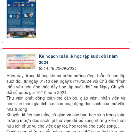
Kế hoạch tuần lễ học tập suốt đời năm
2024
14:46 30/09/2024
Hôm nay, trong không khí cả nước hưởng ứng Tuần lễ học tập
suốt đời, từ ngày 01/10 đến ngày 07/10/2024 với Chủ đề: “Phát
triển văn hóa đọc thúc đẩy học tập suốt đời.” và Ngày Chuyển
đổi số quốc gia 10/10 năm 2024.
Thư viện phát động toàn thể cán bộ, giáo viên, nhân viên và
học sinh tham gia tích cực các hoạt động đọc sách của thư viện
nhà trường
Khuyến khích các thầy, cô giáo và các bạn học sinh trong toàn
trường mượn đọc sách tại thư viện để bổ sung những kiến thức
hữu ích phục vụ cho việc dạy tốt, học tốt và cho cuộc sống, ...
Quyên góp những cuốn sách hay có ý nghĩa cho thư viện nhà