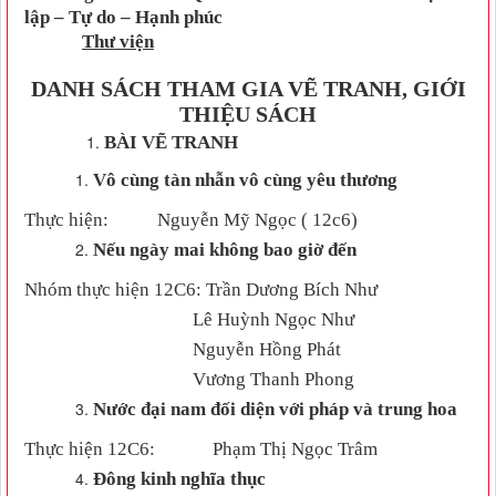
lập – Tự do – Hạnh phúc
Thư viện
DANH SÁCH THAM GIA VẼ TRANH
, GIỚI
THIỆU SÁCH
BÀI VẼ TRANH
Vô cùng tàn nhẫn vô cùng yêu thương
Thực hiện:
Nguyễn Mỹ Ngọc
( 12c6)
Nếu ngày mai không bao giờ đến
Nhóm thực hiện 12C6: T
rần Dương Bích Như
Lê Huỳnh Ngọc Như
Nguyễn Hồng Phát
Vương Thanh Phong
Nước đại nam đối diện với pháp và trung hoa
Thực hiện 12C6:
Phạm
T
hị
N
gọc
T
râm
Đông kinh nghĩa thục