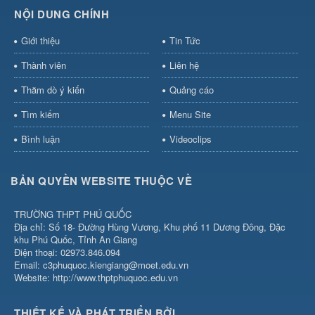
NỘI DUNG CHÍNH
Giới thiệu
Tin Tức
Thành viên
Liên hệ
Thăm dò ý kiến
Quảng cáo
Tìm kiếm
Menu Site
Bình luận
Videoclips
BẢN QUYỀN WEBSITE THUỘC VỀ
TRƯỜNG THPT PHÚ QUỐC
Địa chỉ: Số 18- Đường Hùng Vương, Khu phố 11 Dương Đông, Đặc
khu Phú Quốc, Tỉnh An Giang
Điện thoại: 02973.846.094
Email: c3phuquoc.kiengiang@moet.edu.vn
Website: http://www.thptphuquoc.edu.vn
THIẾT KẾ VÀ PHÁT TRIỂN BỞI