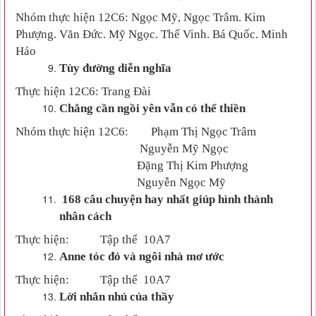
Nhóm thực hiện 12C6:
Ngọc
M
ỹ,
N
gọc
T
râm. Kim
P
hượng. Văn
Đ
ức. Mỹ
N
gọc. Thế
V
inh. Bá
Q
uốc. Minh
H
ảo
Tùy đường diễn nghĩa
Thực hiện 12C6:
Trang Đài
Chẳng cần ngồi yên vẫn có thể thiền
Nhóm thực hiện 12C6:
Phạm Thị Ngọc Trâm
Nguyễn Mỹ Ngọc
Đặng Thị Kim Phượng
Nguyễn Ngọc Mỹ
168 câu chuyện hay nhất giúp hình thành
nhân cách
Thực hiện:
Tập thể
10A7
Anne tóc đỏ và ngôi nhà mơ ước
Thực hiện:
Tập thể
10A7
Lời nhắn nhủ của thầy