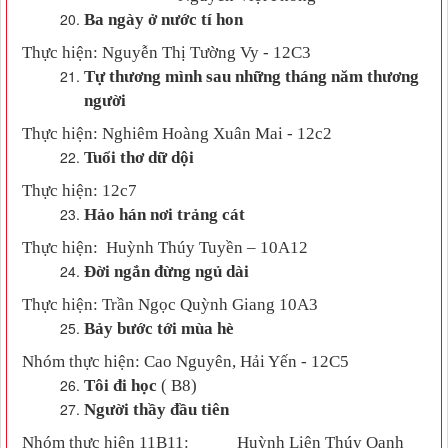
Ba ngày ở nước tí hon
Thực hiện:
Nguyễn Thị Tường Vy
-
12C
3
Tự thương mình sau những tháng năm thương
người
Thực hiện:
Nghiêm Hoàng Xuân Mai
- 12
c2
Tuổi thơ dữ dội
Thực hiện: 12
c7
Hảo hán nơi trảng cát
Thực hiện:
Huỳnh
T
húy
T
uyền
– 10A
12
Đời ngắn đừng ngủ dài
Thực hiện:
Trần Ngọc Quỳnh Giang
10A
3
Bảy bước tới mùa hè
Nhóm thực hiện:
Cao Nguyên, Hải Yến
-
12C
5
Tôi đi học
(
B8
)
Người thầy đầu tiên
Nhóm thực hiện 11B11:
Huỳnh
L
iên Thúy Oanh