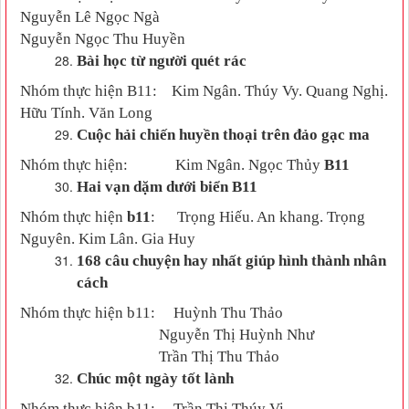
Nguyễn Lê Ngọc Ngà
Nguyễn Ngọc Thu Huyền
Bài học từ người quét rác
Nhóm thực hiện B11:
Kim Ngân. Thúy Vy. Quang Nghị.
Hữu Tính. Văn Long
Cuộc hải chiến huyền thoại trên đảo gạc ma
Nhóm thực hiện:
Kim Ngân. Ngọc Thủy
B
11
Hai vạn dặm dưới biển
B
11
Nhóm thực hiện
b11
:
Trọng Hiếu. An khang. Trọng
Nguyên. Kim Lân. Gia Huy
168 câu chuyện hay nhất giúp hình thành nhân
cách
Nhóm thực hiện
b1
1:
Huỳnh Thu Thảo
Nguyễn Thị Huỳnh Như
Trần Thị Thu Thảo
Chúc một ngày tốt lành
Nhóm thực hiện
b11
:
Trần Thị Thúy Vi