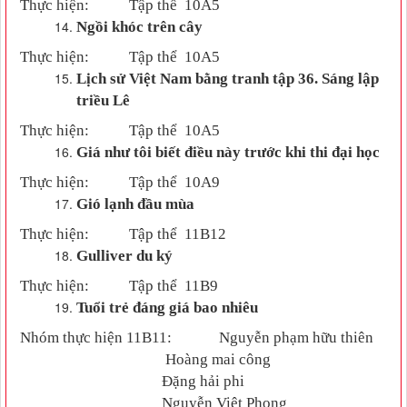
Thực hiện:
Tập thể
10A
5
N
gồi khóc trên cây
Thực hiện:
Tập thể
10A
5
Lịch sử
V
iệt
N
am bằng tranh tập 36. Sáng lập
triều
L
ê
Thực hiện:
Tập thể
10A
5
Giá như tôi biết điều này trước khi thi đại học
Thực hiện:
Tập thể
10A
9
Gió lạnh đầu mùa
Thực hiện:
Tập thể
11B
12
Gulliver du ký
Thực hiện:
Tập thể
11B
9
Tuổi trẻ đáng giá bao nhiêu
Nhóm thực hiện 11B11:
Nguyễn phạm hữu thiên
Hoàng mai công
Đặng hải phi
Nguyễn Việt Phong