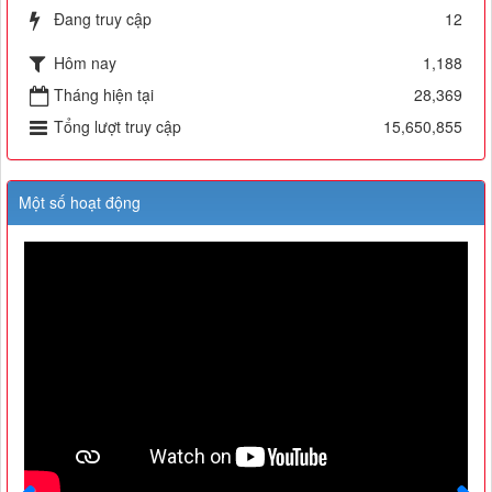
Đang truy cập
12
Hôm nay
1,188
Tháng hiện tại
28,369
Tổng lượt truy cập
15,650,855
Một số hoạt động