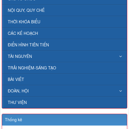
NỘI QUY, QUY CHẾ
THỜI KHÓA BIỂU
CÁC KẾ HOẠCH
ĐIỂN HÌNH TIÊN TIẾN
TÀI NGUYÊN
TRẢI NGHIỆM-SÁNG TẠO
BÀI VIẾT
ĐOÀN, HỘI
THƯ VIỆN
Thống kê