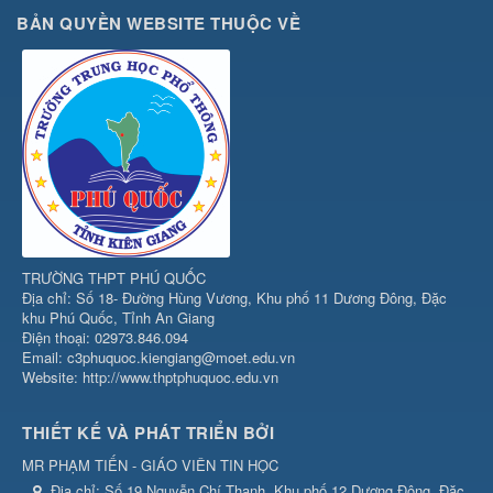
BẢN QUYỀN WEBSITE THUỘC VỀ
TRƯỜNG THPT PHÚ QUỐC
Địa chỉ: Số 18- Đường Hùng Vương, Khu phố 11 Dương Đông, Đặc
khu Phú Quốc, Tỉnh An Giang
Điện thoại: 02973.846.094
Email: c3phuquoc.kiengiang@moet.edu.vn
Website: http://www.thptphuquoc.edu.vn
THIẾT KẾ VÀ PHÁT TRIỂN BỞI
MR PHẠM TIẾN - GIÁO VIÊN TIN HỌC
Địa chỉ:
Số 19 Nguyễn Chí Thanh, Khu phố 12 Dương Đông, Đặc