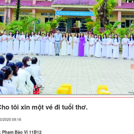
ho tôi xin một vé đi tuổi thơ.
10/2020 09:16
i: Phạm Bảo Vi 11B12