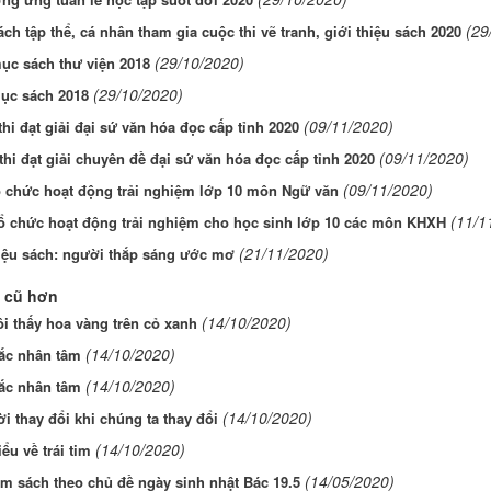
(29
ch tập thể, cá nhân tham gia cuộc thi vẽ tranh, giới thiệu sách 2020
(29/10/2020)
ục sách thư viện 2018
(29/10/2020)
ục sách 2018
(09/11/2020)
thi đạt giải đại sứ văn hóa đọc cấp tỉnh 2020
(09/11/2020)
thi đạt giải chuyên đề đại sứ văn hóa đọc cấp tỉnh 2020
(09/11/2020)
ổ chức hoạt động trải nghiệm lớp 10 môn Ngữ văn
(11/1
ổ chức hoạt động trải nghiệm cho học sinh lớp 10 các môn KHXH
(21/11/2020)
hiệu sách: người thắp sáng ước mơ
 cũ hơn
(14/10/2020)
i thấy hoa vàng trên cỏ xanh
(14/10/2020)
ắc nhân tâm
(14/10/2020)
ắc nhân tâm
(14/10/2020)
i thay đổi khi chúng ta thay đổi
(14/10/2020)
ểu về trái tim
(14/05/2020)
ãm sách theo chủ đề ngày sinh nhật Bác 19.5