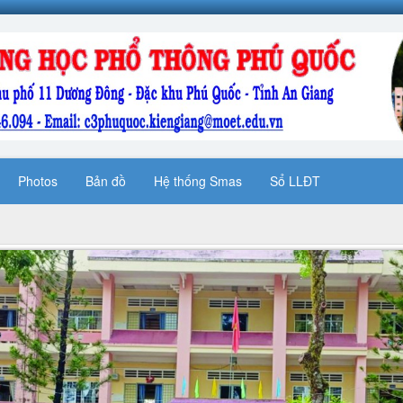
Photos
Bản đồ
Hệ thống Smas
Sổ LLĐT