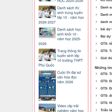
HỌC 2025-2026
Danh sá
Danh sách thí
sinh trúng tuyển
Danh m
lớp 10 - năm học
danh m
2026-2027
bài dự 
Danh sách học
sinh khối 10 -
Bài dự 
năm học 2025-
2026
GTS: t
Trang thông tin
GTS: T
tuyển sinh lớp
Giới t
10 trường THPT
Phú Quốc
Những tin
Cuộc thi đại sứ
GTS: Tô
văn hóa đọc
GTS: Đ
năm 2026
GTS: Đ
GTS: đờ
GTS: Hi
Video clip trải
Triễn l
nghiệm năm học