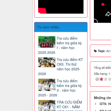
Tin xem nhiều
Tra cứu điểm
kiểm tra giữa kỳ
I - năm học
Tags:
dự 
2025-2026
Tra cứu điểm KT
CKII, Thi thử
Tổng số điểm
năm học 2025-
2026
Xếp hạng:
1
Tra cứu điểm
kiểm tra giữa kỳ
II - năm học
2025 - 2026
Những tin
TRA CỨU ĐIỂM
GTS: Hà
KT CK1 - NĂM
KH hưởn