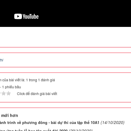
thi
 của bài viết là: 1 trong 1 đánh giá
-
1
phiếu bầu
Click để đánh giá bài viết
 mới hơn
(14/10/2020)
nh trình về phương đông - bài dự thi của tập thể 10A1
(29/10/2020)
g ứng tuần lễ học tập suốt đời 2020