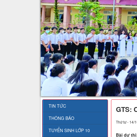
TIN TỨC
GTS: C
THÔNG BÁO
Thứ tư - 14/
TUYỂN SINH LỚP 10
Bài dự th