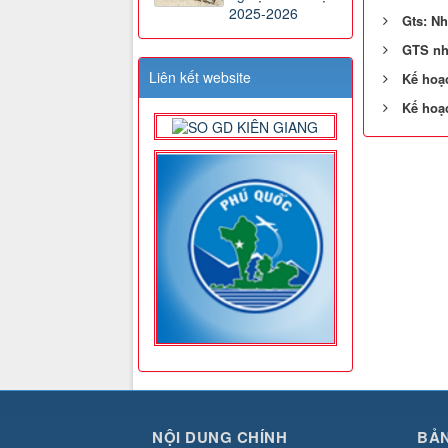
2025-2026
Gts: N
GTS nhâ
Liên kết website
Kế hoạc
Kế hoạc
NỘI DUNG CHÍNH
BẢN