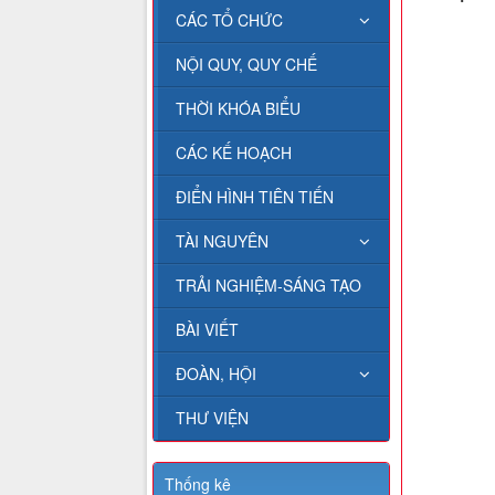
CÁC TỔ CHỨC
NỘI QUY, QUY CHẾ
THỜI KHÓA BIỂU
CÁC KẾ HOẠCH
ĐIỂN HÌNH TIÊN TIẾN
TÀI NGUYÊN
TRẢI NGHIỆM-SÁNG TẠO
BÀI VIẾT
ĐOÀN, HỘI
THƯ VIỆN
Thống kê