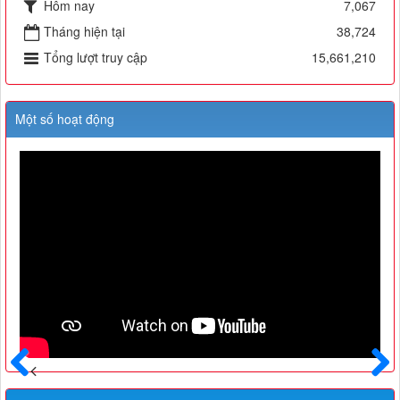
Hôm nay
7,067
Tháng hiện tại
38,724
Tổng lượt truy cập
15,661,210
Một số hoạt động
Trước
Sau