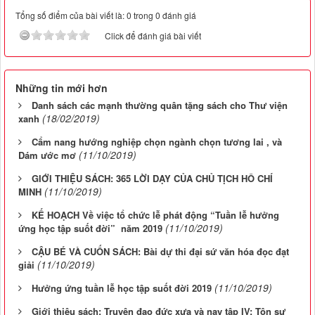
Tổng số điểm của bài viết là: 0 trong 0 đánh giá
Click để đánh giá bài viết
Những tin mới hơn
Danh sách các mạnh thường quân tặng sách cho Thư viện
(18/02/2019)
xanh
Cẩm nang hướng nghiệp chọn ngành chọn tương lai , và
(11/10/2019)
Dám ước mơ
GIỚI THIỆU SÁCH: 365 LỜI DẠY CỦA CHỦ TỊCH HÔ CHÍ
(11/10/2019)
MINH
KẾ HOẠCH Về việc tổ chức lễ phát động “Tuần lễ hưởng
(11/10/2019)
ứng học tập suốt đời” năm 2019
CẬU BÉ VÀ CUỐN SÁCH: Bài dự thi đại sứ văn hóa đọc đạt
(11/10/2019)
giải
(11/10/2019)
Hưởng ứng tuần lễ học tập suốt đời 2019
Giới thiệu sách: Truyện đạo đức xưa và nay tập IV: Tôn sư