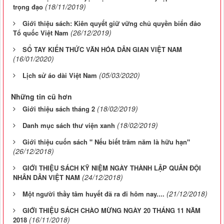
(18/11/2019)
trọng đạo
Giới thiệu sách: Kiên quyết giữ vững chủ quyền biển đảo
(26/12/2019)
Tổ quốc Việt Nam
SỔ TAY KIẾN THỨC VĂN HÓA DÂN GIAN VIỆT NAM
(16/01/2020)
(05/03/2020)
Lịch sử áo dài Việt Nam
Những tin cũ hơn
(18/02/2019)
Giới thiệu sách tháng 2
(18/02/2019)
Danh mục sách thư viện xanh
Giới thiệu cuốn sách " Nếu biết trăm năm là hữu hạn"
(26/12/2018)
GIỚI THIỆU SÁCH KỸ NIỆM NGÀY THÀNH LẬP QUÂN ĐỘI
(24/12/2018)
NHÂN DÂN VIỆT NAM
(21/12/2018)
Một người thầy tâm huyết đã ra đi hôm nay....
GIỚI THIỆU SÁCH CHÀO MỪNG NGÀY 20 THÁNG 11 NĂM
(16/11/2018)
2018