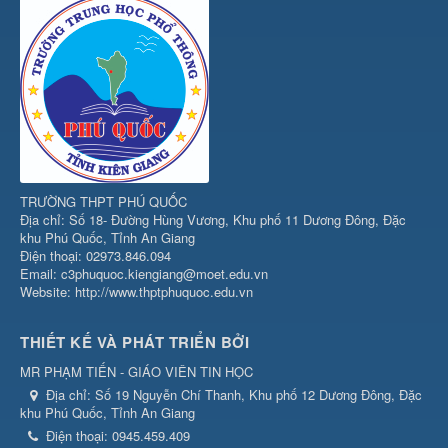
TRƯỜNG THPT PHÚ QUỐC
Địa chỉ: Số 18- Đường Hùng Vương, Khu phố 11 Dương Đông, Đặc
khu Phú Quốc, Tỉnh An Giang
Điện thoại: 02973.846.094
Email: c3phuquoc.kiengiang@moet.edu.vn
Website: http://www.thptphuquoc.edu.vn
THIẾT KẾ VÀ PHÁT TRIỂN BỞI
MR PHẠM TIẾN - GIÁO VIÊN TIN HỌC
Địa chỉ:
Số 19 Nguyễn Chí Thanh, Khu phố 12 Dương Đông, Đặc
khu Phú Quốc, Tỉnh An Giang
Điện thoại:
0945.459.409