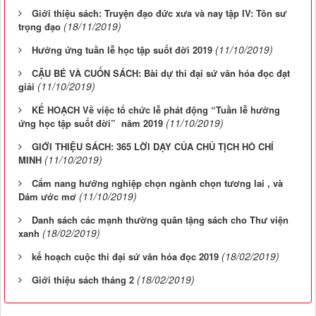
Giới thiệu sách: Truyện đạo đức xưa và nay tập IV: Tôn sư
(18/11/2019)
trọng đạo
(11/10/2019)
Hưởng ứng tuần lễ học tập suốt đời 2019
CẬU BÉ VÀ CUỐN SÁCH: Bài dự thi đại sứ văn hóa đọc đạt
(11/10/2019)
giải
KẾ HOẠCH Về việc tổ chức lễ phát động “Tuần lễ hưởng
(11/10/2019)
ứng học tập suốt đời” năm 2019
GIỚI THIỆU SÁCH: 365 LỜI DẠY CỦA CHỦ TỊCH HÔ CHÍ
(11/10/2019)
MINH
Cẩm nang hướng nghiệp chọn ngành chọn tương lai , và
(11/10/2019)
Dám ước mơ
Danh sách các mạnh thường quân tặng sách cho Thư viện
(18/02/2019)
xanh
(18/02/2019)
kế hoạch cuộc thi đại sứ văn hóa đọc 2019
(18/02/2019)
Giới thiệu sách tháng 2