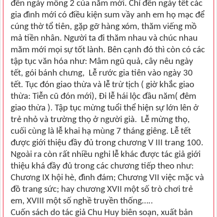
đến ngày mồng 2 của năm mới. Chỉ đến ngày tết các
gia đình mới có điều kiện sum vầy anh em họ mạc để
cúng thờ tổ tiên, gặp gỡ hàng xóm, thăm viếng mồ
mả tiền nhân. Người ta đi thăm nhau và chúc nhau
măm mới mọi sự tốt lành. Bên cạnh đó thì còn có các
tập tục văn hóa như: Mâm ngũ quả, cây nêu ngày
tết, gói bánh chưng, Lễ rước gia tiên vào ngày 30
tết. Tục đón giao thừa và lễ trừ tịch ( giờ khắc giao
thừa: Tiễn cũ đón mới), Đi lễ hái lộc đầu năm( đêm
giao thừa ). Tập tục mừng tuổi thể hiện sự lớn lên ở
trẻ nhỏ và trường thọ ở người già. Lễ mừng thọ,
cuối cùng là lễ khai hạ mùng 7 tháng giêng. Lễ tết
được giới thiệu đầy đủ trong chương V III trang 100.
Ngoài ra còn rất nhiều nghi lễ khác được tác giả giới
thiệu khá đầy đủ trong các chương tiếp theo như:
Chương IX hội hè, đình đám; Chương VII việc mặc và
đồ trang sức; hay chương XVII một số trò chơi trẻ
em, XVIII một số nghề truyền thống…..
Cuốn sách do tác giả Chu Huy biên soạn, xuất bản