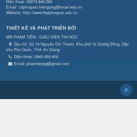
Điện thoại: 02973.846.094
Email: c3phuquoc.kiengiang@moet.edu.vn
Website: http://www.thptphuquoc.edu.vn
THIẾT KẾ VÀ PHÁT TRIỂN BỞI
MR PHẠM TIẾN - GIÁO VIÊN TIN HỌC
Địa chỉ:
Số 19 Nguyễn Chí Thanh, Khu phố 12 Dương Đông, Đặc
khu Phú Quốc, Tỉnh An Giang
Điện thoại:
0945.459.409
Email:
phamtienpq@gmail.com