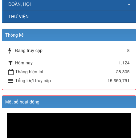
ĐOÀN, HỘI
THƯ VIỆN
Thống kê
Đang truy cập
8
Hôm nay
1,124
Tháng hiện tại
28,305
Tổng lượt truy cập
15,650,791
Một số hoạt động