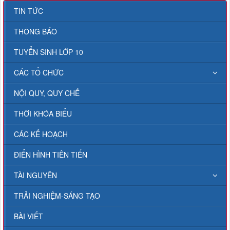
TIN TỨC
THÔNG BÁO
TUYỂN SINH LỚP 10
CÁC TỔ CHỨC
NỘI QUY, QUY CHẾ
THỜI KHÓA BIỂU
CÁC KẾ HOẠCH
ĐIỂN HÌNH TIÊN TIẾN
TÀI NGUYÊN
TRẢI NGHIỆM-SÁNG TẠO
BÀI VIẾT