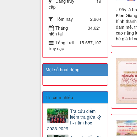
Đang truy
19
cập
- Đây là h
Kiên Giang
Hôm nay
2,964
hình thành
đam mê, th
Tháng
34,621
cao năng l
hiện tại
hệ giá trị
Tổng lượt
15,657,107
truy cập
Một số hoạt động
Tin xem nhiều
Tra cứu điểm
kiểm tra giữa kỳ
I - năm học
2025-2026