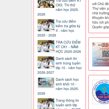
Tra cứu điểm KT
với Chủ đề
CKII, Thi thử
Thư viện p
năm học 2025-
nhà trườn
2026
Khuyến khí
Tra cứu điểm
hữu ích phụ
kiểm tra giữa kỳ
Quyên góp 
II - năm học
2025 - 2026
TRA CỨU ĐIỂM
KT CK1 - NĂM
HỌC 2025-2026
Danh sách thí
sinh trúng tuyển
lớp 10 - năm học
2026-2027
Danh sách học
sinh khối 10 -
năm học 2025-
2026
Trang thông tin
tuyển sinh lớp