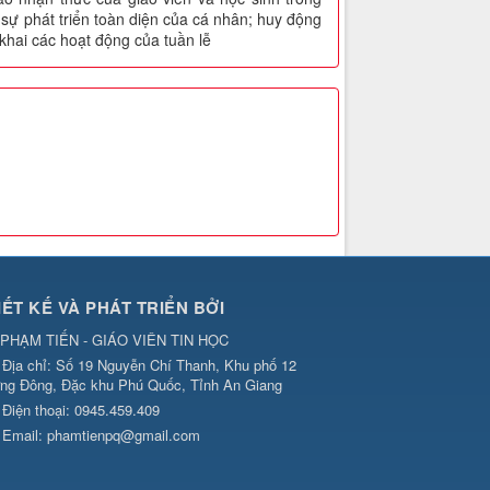
 sự phát triển toàn diện của cá nhân; huy động
 khai các hoạt động của tuần lễ
IẾT KẾ VÀ PHÁT TRIỂN BỞI
PHẠM TIẾN - GIÁO VIÊN TIN HỌC
Địa chỉ:
Số 19 Nguyễn Chí Thanh, Khu phố 12
ng Đông, Đặc khu Phú Quốc, Tỉnh An Giang
Điện thoại:
0945.459.409
Email:
phamtienpq@gmail.com