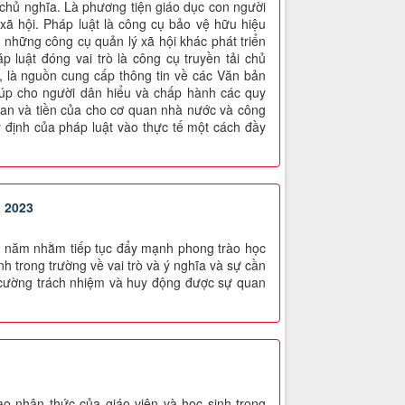
i chủ nghĩa. Là phương tiện giáo dục con người
xã hội. Pháp luật là công cụ bảo vệ hữu hiệu
 những công cụ quản lý xã hội khác phát triển
 luật đóng vai trò là công cụ truyền tải chủ
 là nguồn cung cấp thông tin về các Văn bản
iúp cho người dân hiểu và chấp hành các quy
 gian và tiền của cho cơ quan nhà nước và công
y định của pháp luật vào thực tế một cách đầy
 2023
g năm nhằm tiếp tục đẩy mạnh phong trào học
h trong trường về vai trò và ý nghĩa và sự cần
ng cường trách nhiệm và huy động được sự quan
o nhận thức của giáo viên và học sinh trong