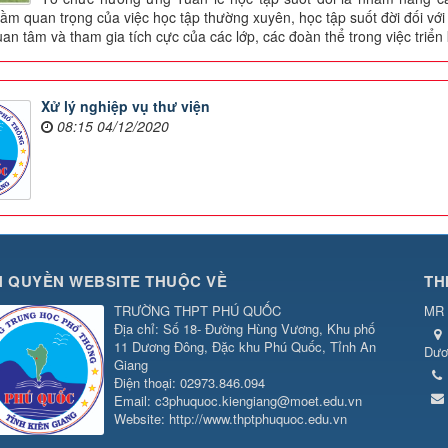
tầm quan trọng của việc học tập thường xuyên, học tập suốt đời đối với
an tâm và tham gia tích cực của các lớp, các đoàn thể trong việc triển
Xử lý nghiệp vụ thư viện
08:15 04/12/2020
 QUYỀN WEBSITE THUỘC VỀ
TH
TRƯỜNG THPT PHÚ QUỐC
MR 
Địa chỉ: Số 18- Đường Hùng Vương, Khu phố
11 Dương Đông, Đặc khu Phú Quốc, Tỉnh An
Dươ
Giang
Điện thoại: 02973.846.094
Email: c3phuquoc.kiengiang@moet.edu.vn
Website: http://www.thptphuquoc.edu.vn