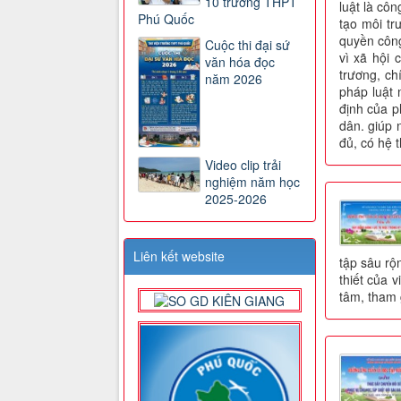
10 trường THPT
luật là cô
Phú Quốc
tạo môi tr
quyền công
Cuộc thi đại sứ
vì xã hội 
văn hóa đọc
trương, ch
năm 2026
pháp luật
định của p
dân. giúp 
đủ, có hệ 
Video clip trải
nghiệm năm học
2025-2026
Liên kết website
tập sâu rộ
thiết của 
tâm, tham g