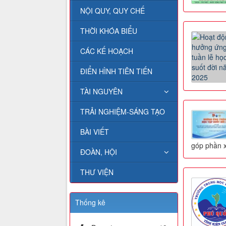
NỘI QUY, QUY CHẾ
THỜI KHÓA BIỂU
CÁC KẾ HOẠCH
ĐIỂN HÌNH TIÊN TIẾN
TÀI NGUYÊN
TRẢI NGHIỆM-SÁNG TẠO
BÀI VIẾT
góp phần x
ĐOÀN, HỘI
THƯ VIỆN
Thống kê