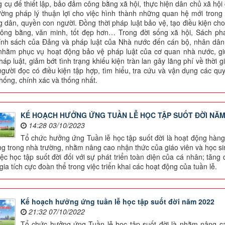
ng cụ để thiết lập, bảo đảm công bằng xã hội, thực hiện dân chủ xã hộ
ường pháp lý thuận lợi cho việc hình thành những quan hệ mới trong 
 dân, quyền con người. Đồng thời pháp luật bảo vệ, tạo điều kiện cho
công bằng, văn minh, tốt đẹp hơn… Trong đời sống xã hội, Sách pháp
ính sách của Đảng và pháp luật của Nhà nước đến cán bộ, nhân dân,
 nhằm phục vụ hoạt động bảo vệ pháp luật của cơ quan nhà nước, g
háp luật, giảm bớt tình trạng khiếu kiện tràn lan gây lãng phí về thời
người đọc có điều kiện tập hợp, tìm hiểu, tra cứu và vận dụng các qu
thống, chính xác và thống nhất.
KẾ HOẠCH HƯỞNG ỨNG TUẦN LỄ HỌC TẬP SUỐT ĐỜI NĂM
14:28 03/10/2023
Tổ chức hưởng ứng Tuần lễ học tập suốt đời là hoạt động hàn
ng trong nhà trường, nhằm nâng cao nhận thức của giáo viên và học sin
việc học tập suốt đời đối với sự phát triển toàn diện của cá nhân; tă
ia tích cực đoàn thể trong việc triển khai các hoạt động của tuần lễ.
Kế hoạch hưởng ứng tuần lễ học tập suốt đời năm 2022
21:32 07/10/2022
Tổ chức hưởng ứng Tuần lễ học tập suốt đời là nhằm nâng ca