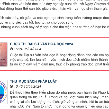
: “Phát triển văn hóa đọc thúc đẩy học tập suốt đời.” và Ngày Chuyển 
hát động toàn thể cán bộ, giáo viên, nhân viên và học sinh tham gia
g
ch các thầy, cô giáo và các bạn học sinh trong toàn trường mượn đọc
c vụ cho việc dạy tốt, học tốt và cho cuộc sống, ...
những cuốn sách hay có ý nghĩa cho thư viện nhà trường để bạn bè v
CUỘC THI ĐẠI SỨ VĂN HÓA ĐỌC 2024
16:24 25/04/2024
Cuộc thi Đại sứ Văn hóa đọc là hoạt động dành cho các em học
việc chia sẻ, làn tỏa niềm yêu thích đọc sách nhằm hình thành 
từ đó khơi dậy niềm đam mê, thúc đẩy phong trào đọc, phát tri
THƯ MỤC SÁCH PHÁP LUẬT
10:40 15/03/2024
Để thực hiện theo Hiến pháp do nhà nước ban hành thì Pháp luật
quan trọng và hiệu quả. Trong xã hội Việt Nam hiện nay, Pháp 
chống lại các lực lượng thù địch, giữ vững an ninh, trật tự an to
nhà nước Việt Nam tổ chức, hoạt động và quản lý hiệu quả các