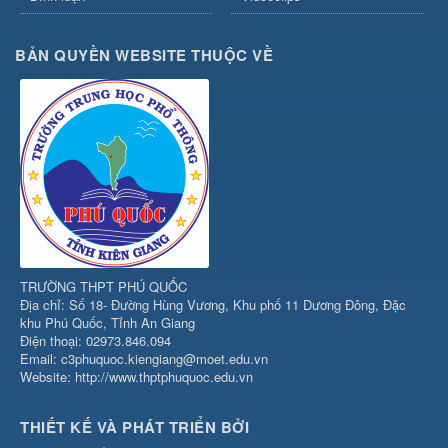
BẢN QUYỀN WEBSITE THUỘC VỀ
TRƯỜNG THPT PHÚ QUỐC
Địa chỉ: Số 18- Đường Hùng Vương, Khu phố 11 Dương Đông, Đặc
khu Phú Quốc, Tỉnh An Giang
Điện thoại: 02973.846.094
Email: c3phuquoc.kiengiang@moet.edu.vn
Website: http://www.thptphuquoc.edu.vn
THIẾT KẾ VÀ PHÁT TRIỂN BỞI