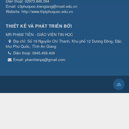
Điện thoại: 02973.846.094
Email: c3phuquoc.kiengiang@moet.edu.vn
Website: http://www.thptphuquoc.edu.vn
THIẾT KẾ VÀ PHÁT TRIỂN BỞI
MR PHẠM TIẾN - GIÁO VIÊN TIN HỌC
Địa chỉ:
Số 19 Nguyễn Chí Thanh, Khu phố 12 Dương Đông, Đặc
khu Phú Quốc, Tỉnh An Giang
Điện thoại:
0945.459.409
Email:
phamtienpq@gmail.com