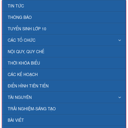
TIN TỨC
THÔNG BÁO
TUYỂN SINH LỚP 10
CÁC TỔ CHỨC
NỘI QUY, QUY CHẾ
THỜI KHÓA BIỂU
CÁC KẾ HOẠCH
ĐIỂN HÌNH TIÊN TIẾN
TÀI NGUYÊN
TRẢI NGHIỆM-SÁNG TẠO
BÀI VIẾT