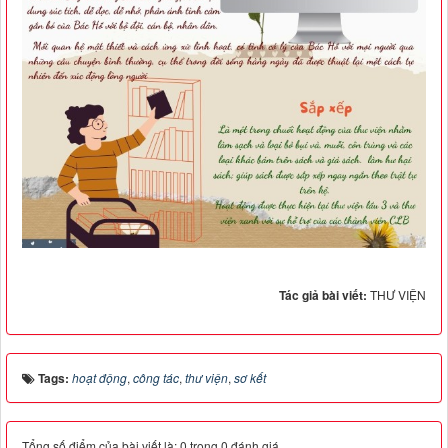
Tác giả bài viết:
THƯ VIỆN
Tags:
hoạt động
,
công tác
,
thư viện
,
sơ kết
Tổng số điểm của bài viết là: 0 trong 0 đánh giá