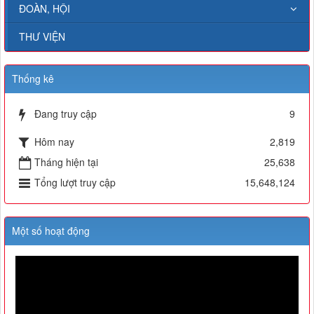
ĐOÀN, HỘI
THƯ VIỆN
Thống kê
Đang truy cập
9
Hôm nay
2,819
Tháng hiện tại
25,638
Tổng lượt truy cập
15,648,124
Một số hoạt động