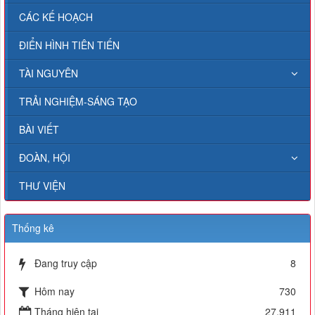
CÁC KẾ HOẠCH
ĐIỂN HÌNH TIÊN TIẾN
TÀI NGUYÊN
TRẢI NGHIỆM-SÁNG TẠO
BÀI VIẾT
ĐOÀN, HỘI
THƯ VIỆN
Thống kê
Đang truy cập
8
Hôm nay
730
Tháng hiện tại
27,911