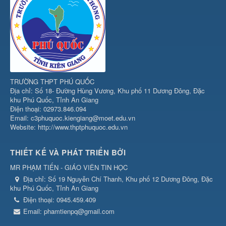
TRƯỜNG THPT PHÚ QUỐC
Địa chỉ: Số 18- Đường Hùng Vương, Khu phố 11 Dương Đông, Đặc
khu Phú Quốc, Tỉnh An Giang
Điện thoại: 02973.846.094
Email: c3phuquoc.kiengiang@moet.edu.vn
Website: http://www.thptphuquoc.edu.vn
THIẾT KẾ VÀ PHÁT TRIỂN BỞI
MR PHẠM TIẾN - GIÁO VIÊN TIN HỌC
Địa chỉ:
Số 19 Nguyễn Chí Thanh, Khu phố 12 Dương Đông, Đặc
khu Phú Quốc, Tỉnh An Giang
Điện thoại:
0945.459.409
Email:
phamtienpq@gmail.com