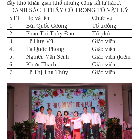
đầy khó khăn gian khổ nhưng cũng rất tự hào./.
DANH SÁCH THẦY CÔ TRONG TỔ VẬT LÝ
STT
Họ và tên
Chức vụ
1
Bùi Quốc Cương
Tổ trưởng
2
Phan Thị Thùy Đan
Tổ phó
3.
Lê Huy Vũ
Giáo viên
4.
Tạ Quốc Phong
Giáo viên
5.
Nghiêu Văn Sênh
Giáo viên (kiêm quả
6.
Khưu Thạch
Giáo viên
7.
Lê Thị Thu Thủy
Giáo viên