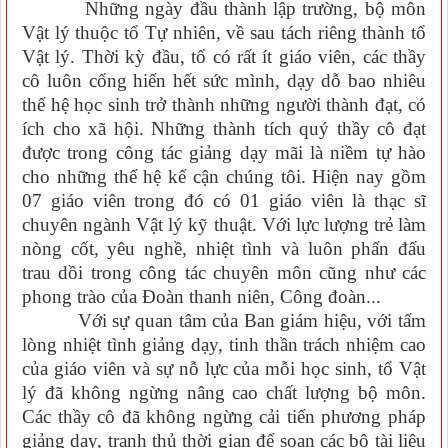
Những ngày đầu thành lập trường, bộ môn
Vật lý thuộc tổ Tự nhiên, về sau tách riêng thành tổ
Vật lý. Thời kỳ đầu, tổ có rất ít giáo viên, các thầy
cô luôn cống hiến hết sức mình, dạy dỗ bao nhiêu
thế hệ học sinh trở thành những người thành đạt, có
ích cho xã hội. Những thành tích quý thầy cô đạt
được trong công tác giảng dạy mãi là niềm tự hào
cho những thế hệ kế cận chúng tôi. Hiện nay gồm
07 giáo viên trong đó có 01 giáo viên là thạc sĩ
chuyên ngành Vật lý kỹ thuật. Với lực lượng trẻ làm
nòng cốt, yêu nghề, nhiệt tình và luôn phấn đấu
trau dồi trong công tác chuyên môn cũng như các
phong trào của Đoàn thanh niên, Công đoàn...
Với sự quan tâm của Ban giám hiệu, với tấm
lòng nhiệt tình giảng dạy, tinh thần trách nhiệm cao
của giáo viên và sự nỗ lực của mỗi học sinh, tổ Vật
lý đã không ngừng nâng cao chất lượng bộ môn.
Các thầy cô đã không ngừng cải tiến phương pháp
giảng dạy, tranh thủ thời gian để soạn các bộ tài liệu