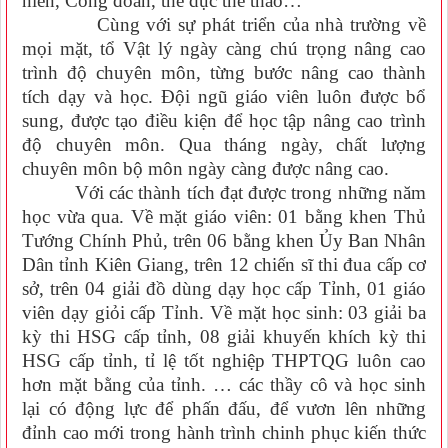
niên, Công đoàn, thể dục thể thao…
Cùng với sự phát triển của nhà trường về
mọi mặt, tổ Vật lý ngày càng chú trọng nâng cao
trình độ chuyên môn, từng bước nâng cao thành
tích dạy và học. Đội ngũ giáo viên luôn được bổ
sung, được tạo điều kiện để học tập nâng cao trình
độ chuyên môn. Qua tháng ngày, chất lượng
chuyên môn bộ môn ngày càng được nâng cao.
Với các thành tích đạt được trong những năm
học vừa qua. Về mặt giáo viên: 01 bằng khen Thủ
Tướng Chính Phủ, trên 06 bằng khen Ủy Ban Nhân
Dân tỉnh Kiên Giang, trên 12 chiến sĩ thi đua cấp cơ
sở, trên 04 giải đồ dùng dạy học cấp Tỉnh, 01 giáo
viên dạy giỏi cấp Tỉnh. Về mặt học sinh: 03 giải ba
kỳ thi HSG cấp tỉnh, 08 giải khuyến khích kỳ thi
HSG cấp tỉnh, tỉ lệ tốt nghiệp THPTQG luôn cao
hơn mặt bằng của tỉnh. … các thầy cô và học sinh
lại có động lực để phấn đấu, để vươn lên những
đỉnh cao mới trong hành trình chinh phục kiến thức