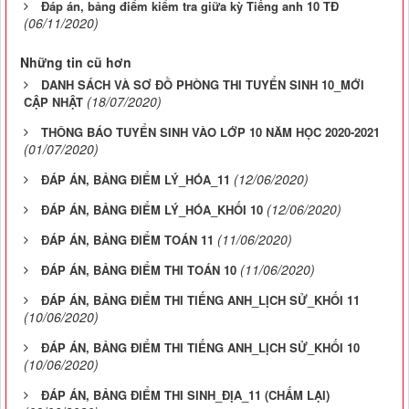
Đáp án, bảng điểm kiểm tra giữa kỳ Tiếng anh 10 TĐ
(06/11/2020)
Những tin cũ hơn
DANH SÁCH VÀ SƠ ĐỒ PHÒNG THI TUYỂN SINH 10_MỚI
(18/07/2020)
CẬP NHẬT
THÔNG BÁO TUYỂN SINH VÀO LỚP 10 NĂM HỌC 2020-2021
(01/07/2020)
(12/06/2020)
ĐÁP ÁN, BẢNG ĐIỂM LÝ_HÓA_11
(12/06/2020)
ĐÁP ÁN, BẢNG ĐIỂM LÝ_HÓA_KHỐI 10
(11/06/2020)
ĐÁP ÁN, BẢNG ĐIỂM TOÁN 11
(11/06/2020)
ĐÁP ÁN, BẢNG ĐIỂM THI TOÁN 10
ĐÁP ÁN, BẢNG ĐIỂM THI TIẾNG ANH_LỊCH SỬ_KHỐI 11
(10/06/2020)
ĐÁP ÁN, BẢNG ĐIỂM THI TIẾNG ANH_LỊCH SỬ_KHỐI 10
(10/06/2020)
ĐÁP ÁN, BẢNG ĐIỂM THI SINH_ĐỊA_11 (CHẤM LẠI)