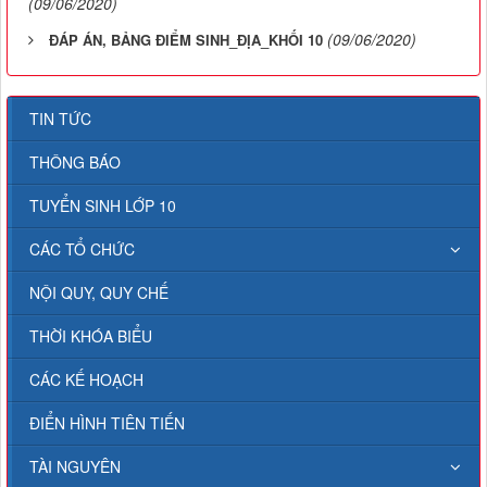
(09/06/2020)
(09/06/2020)
ĐÁP ÁN, BẢNG ĐIỂM SINH_ĐỊA_KHỐI 10
TIN TỨC
THÔNG BÁO
TUYỂN SINH LỚP 10
CÁC TỔ CHỨC
NỘI QUY, QUY CHẾ
THỜI KHÓA BIỂU
CÁC KẾ HOẠCH
ĐIỂN HÌNH TIÊN TIẾN
TÀI NGUYÊN