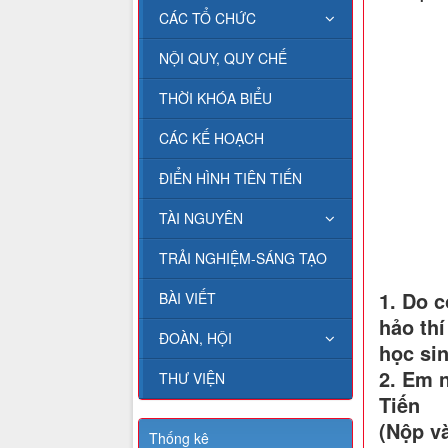
CÁC TỔ CHỨC
NỘI QUY, QUY CHẾ
THỜI KHÓA BIỂU
CÁC KẾ HOẠCH
ĐIỂN HÌNH TIÊN TIẾN
TÀI NGUYÊN
TRẢI NGHIỆM-SÁNG TẠO
1. Do c
BÀI VIẾT
hảo thí
ĐOÀN, HỘI
học sin
2. Em 
THƯ VIỆN
Tiến
(Nộp v
Thống kê