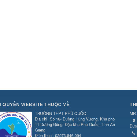
 QUYỀN WEBSITE THUỘC VỀ
TH
TRƯỜNG THPT PHÚ QUỐC
MR 
Địa chỉ: Số 18- Đường Hùng Vương, Khu phố
11 Dương Đông, Đặc khu Phú Quốc, Tỉnh An
Dươ
Giang
Điện thoại: 02973.846.094