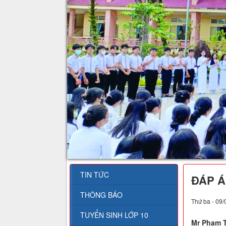
TIN TỨC
ĐÁP Á
THÔNG BÁO
Thứ ba - 09/
TUYỂN SINH LỚP 10
Mr Phạm 