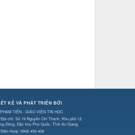
IẾT KẾ VÀ PHÁT TRIỂN BỞI
PHẠM TIẾN - GIÁO VIÊN TIN HỌC
Địa chỉ:
Số 19 Nguyễn Chí Thanh, Khu phố 12
ng Đông, Đặc khu Phú Quốc, Tỉnh An Giang
Điện thoại:
0945.459.409