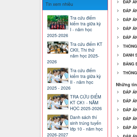
ĐÁP ÁN
Tin xem nhiều
ĐÁP ÁN
Tra cứu điểm
ĐÁP ÁN
kiểm tra giữa kỳ
ĐÁP ÁN
I - năm học
2025-2026
ĐÁP ÁN
Tra cứu điểm KT
THÔNG 
CKII, Thi thử
DANH S
năm học 2025-
2026
BẢNG Đ
Tra cứu điểm
THÔNG 
kiểm tra giữa kỳ
II - năm học
Những tin
2025 - 2026
ĐÁP ÁN
TRA CỨU ĐIỂM
ĐÁP ÁN
KT CK1 - NĂM
HỌC 2025-2026
ĐÁP ÁN
Danh sách thí
ĐÁP ÁN
sinh trúng tuyển
ĐÁP ÁN
lớp 10 - năm học
2026-2027
ĐÁP ÁN