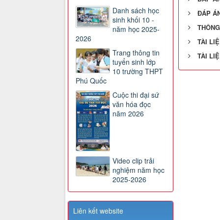
Danh sách học
ĐÁP ÁN
sinh khối 10 -
THÔNG 
năm học 2025-
2026
TÀI LI
Trang thông tin
TÀI LI
tuyển sinh lớp
10 trường THPT
Phú Quốc
Cuộc thi đại sứ
văn hóa đọc
năm 2026
Video clip trải
nghiệm năm học
2025-2026
Liên kết website