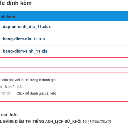
file đính kèm
đính kèm
1:
dap-an-sinh_dia_11.xlsx
2:
bang-diem-dia_11.xls
3:
bang-diem-sinh_11.xls
 của bài viết là: 19 trong 8 đánh giá
.4
-
8
phiếu bầu
Click để đánh giá bài viết
 mới hơn
(10/06/2020)
, BẢNG ĐIỂM THI TIẾNG ANH_LỊCH SỬ_KHỐI 10