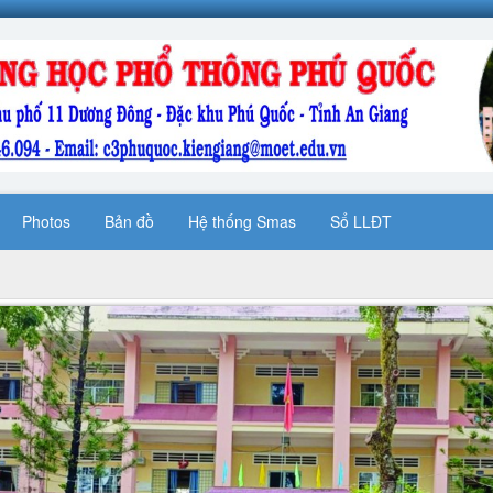
Photos
Bản đồ
Hệ thống Smas
Sổ LLĐT