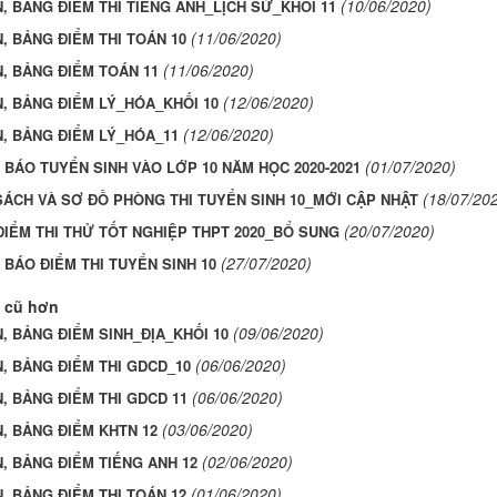
(10/06/2020)
, BẢNG ĐIỂM THI TIẾNG ANH_LỊCH SỬ_KHỐI 11
(11/06/2020)
, BẢNG ĐIỂM THI TOÁN 10
(11/06/2020)
, BẢNG ĐIỂM TOÁN 11
(12/06/2020)
, BẢNG ĐIỂM LÝ_HÓA_KHỐI 10
(12/06/2020)
, BẢNG ĐIỂM LÝ_HÓA_11
(01/07/2020)
BÁO TUYỂN SINH VÀO LỚP 10 NĂM HỌC 2020-2021
(18/07/20
ÁCH VÀ SƠ ĐỒ PHÒNG THI TUYỂN SINH 10_MỚI CẬP NHẬT
(20/07/2020)
IỂM THI THỬ TỐT NGHIỆP THPT 2020_BỔ SUNG
(27/07/2020)
BÁO ĐIỂM THI TUYỂN SINH 10
 cũ hơn
(09/06/2020)
, BẢNG ĐIỂM SINH_ĐỊA_KHỐI 10
(06/06/2020)
, BẢNG ĐIỂM THI GDCD_10
(06/06/2020)
, BẢNG ĐIỂM THI GDCD 11
(03/06/2020)
, BẢNG ĐIỂM KHTN 12
(02/06/2020)
, BẢNG ĐIỂM TIẾNG ANH 12
(01/06/2020)
, BẢNG ĐIỂM THI TOÁN 12