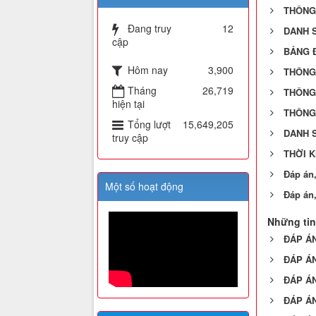
THÔNG 
Đang truy
12
DANH S
cập
BẢNG Đ
Hôm nay
3,900
THÔNG 
Tháng
26,719
THÔNG 
hiện tại
THÔNG 
Tổng lượt
15,649,205
DANH S
truy cập
THỜI K
Đáp án,
Một số hoạt động
Đáp án
Những tin
ĐÁP ÁN
ĐÁP ÁN
ĐÁP ÁN
ĐÁP ÁN