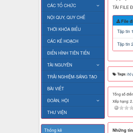
CÁC TỔ CHỨC
TÀI FILE 
NỘI QUY, QUY CHẾ
File 
THỜI KHÓA BIỂU
Tập tin 
CÁC KẾ HOẠCH
Tập tin 
ĐIỂN HÌNH TIÊN TIẾN
TÀI NGUYÊN
Tags:
bộ 
TRẢI NGHIỆM-SÁNG TẠO
BÀI VIẾT
Tổng số điểm
ĐOÀN, HỘI
Xếp hạng:
2
THƯ VIỆN
Thống kê
Những tin