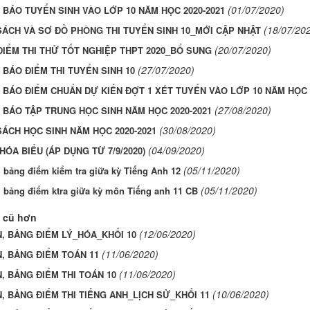
(01/07/2020)
BÁO TUYỂN SINH VÀO LỚP 10 NĂM HỌC 2020-2021
(18/07/20
ÁCH VÀ SƠ ĐỒ PHÒNG THI TUYỂN SINH 10_MỚI CẬP NHẬT
(20/07/2020)
IỂM THI THỬ TỐT NGHIỆP THPT 2020_BỔ SUNG
(27/07/2020)
BÁO ĐIỂM THI TUYỂN SINH 10
BÁO ĐIỂM CHUẨN DỰ KIẾN ĐỢT 1 XÉT TUYỂN VÀO LỚP 10 NĂM HỌC 2
(27/08/2020)
BÁO TẬP TRUNG HỌC SINH NĂM HỌC 2020-2021
(30/08/2020)
ÁCH HỌC SINH NĂM HỌC 2020-2021
(04/09/2020)
HÓA BIỂU (ÁP DỤNG TỪ 7/9/2020)
(05/11/2020)
 bảng điểm kiểm tra giữa kỳ Tiếng Anh 12
(05/11/2020)
, bảng điểm ktra giữa kỳ môn Tiếng anh 11 CB
 cũ hơn
(12/06/2020)
, BẢNG ĐIỂM LÝ_HÓA_KHỐI 10
(11/06/2020)
, BẢNG ĐIỂM TOÁN 11
(11/06/2020)
, BẢNG ĐIỂM THI TOÁN 10
(10/06/2020)
, BẢNG ĐIỂM THI TIẾNG ANH_LỊCH SỬ_KHỐI 11