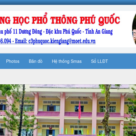
Photos
Bản đồ
Hệ thống Smas
Sổ LLĐT