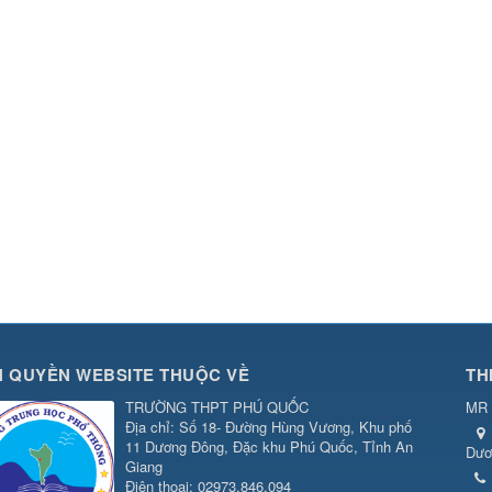
 QUYỀN WEBSITE THUỘC VỀ
TH
TRƯỜNG THPT PHÚ QUỐC
MR 
Địa chỉ: Số 18- Đường Hùng Vương, Khu phố
11 Dương Đông, Đặc khu Phú Quốc, Tỉnh An
Dươ
Giang
Điện thoại: 02973.846.094