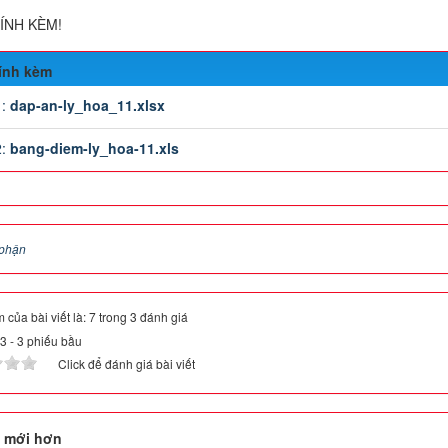
ĐÍNH KÈM!
đính kèm
1:
dap-an-ly_hoa_11.xlsx
2:
bang-diem-ly_hoa-11.xls
phận
 của bài viết là: 7 trong 3 đánh giá
.3
-
3
phiếu bầu
Click để đánh giá bài viết
 mới hơn