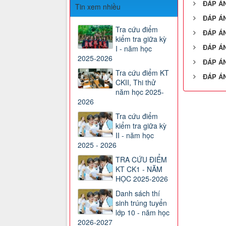
ĐÁP ÁN
Tin xem nhiều
ĐÁP ÁN
Tra cứu điểm
ĐÁP ÁN
kiểm tra giữa kỳ
ĐÁP ÁN
I - năm học
2025-2026
ĐÁP ÁN
Tra cứu điểm KT
ĐÁP ÁN
CKII, Thi thử
năm học 2025-
2026
Tra cứu điểm
kiểm tra giữa kỳ
II - năm học
2025 - 2026
TRA CỨU ĐIỂM
KT CK1 - NĂM
HỌC 2025-2026
Danh sách thí
sinh trúng tuyển
lớp 10 - năm học
2026-2027