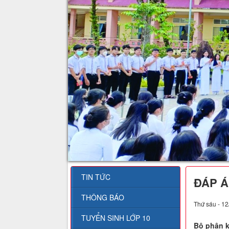
TIN TỨC
ĐÁP Á
THÔNG BÁO
Thứ sáu - 12
TUYỂN SINH LỚP 10
Bộ phận k