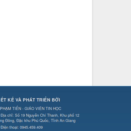
IẾT KẾ VÀ PHÁT TRIỂN BỞI
PHẠM TIẾN - GIÁO VIÊN TIN HỌC
Địa chỉ:
Số 19 Nguyễn Chí Thanh, Khu phố 12
ng Đông, Đặc khu Phú Quốc, Tỉnh An Giang
Điện thoại:
0945.459.409