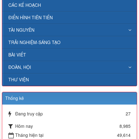
CÁC KẾ HOẠCH
ĐIỂN HÌNH TIÊN TIẾN
TÀI NGUYÊN
TRẢI NGHIỆM-SÁNG TẠO
BÀI VIẾT
ĐOÀN, HỘI
THƯ VIỆN
Thống kê
Đang truy cập
27
Hôm nay
8,985
Tháng hiện tại
49,614