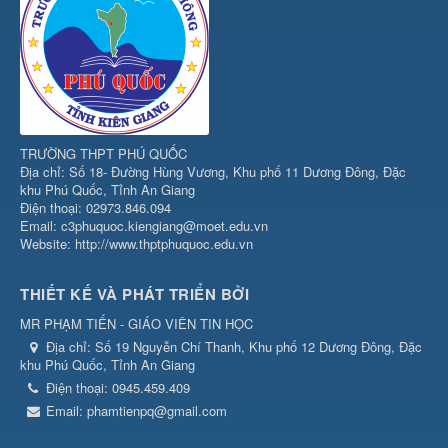
TRƯỜNG THPT PHÚ QUỐC
Địa chỉ: Số 18- Đường Hùng Vương, Khu phố 11 Dương Đông, Đặc
khu Phú Quốc, Tỉnh An Giang
Điện thoại: 02973.846.094
Email: c3phuquoc.kiengiang@moet.edu.vn
Website: http://www.thptphuquoc.edu.vn
THIẾT KẾ VÀ PHÁT TRIỂN BỞI
MR PHẠM TIẾN - GIÁO VIÊN TIN HỌC
Địa chỉ:
Số 19 Nguyễn Chí Thanh, Khu phố 12 Dương Đông, Đặc
khu Phú Quốc, Tỉnh An Giang
Điện thoại:
0945.459.409
Email:
phamtienpq@gmail.com