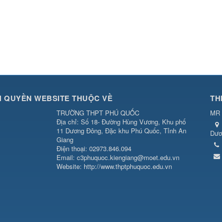
 QUYỀN WEBSITE THUỘC VỀ
TH
TRƯỜNG THPT PHÚ QUỐC
MR 
Địa chỉ: Số 18- Đường Hùng Vương, Khu phố
11 Dương Đông, Đặc khu Phú Quốc, Tỉnh An
Dươ
Giang
Điện thoại: 02973.846.094
Email: c3phuquoc.kiengiang@moet.edu.vn
Website: http://www.thptphuquoc.edu.vn