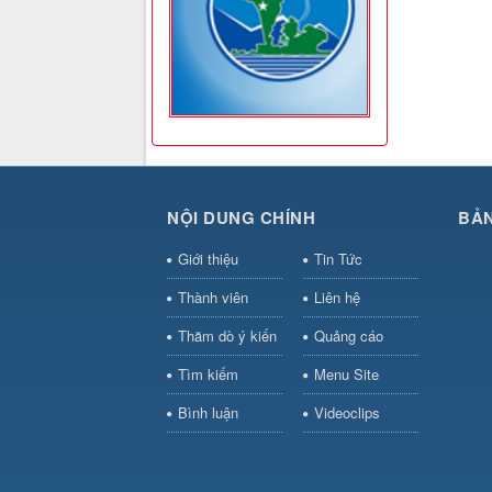
NỘI DUNG CHÍNH
BẢN
Giới thiệu
Tin Tức
Thành viên
Liên hệ
Thăm dò ý kiến
Quảng cáo
Tìm kiếm
Menu Site
Bình luận
Videoclips