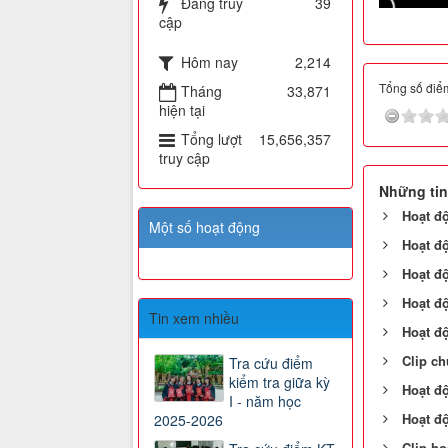
Đang truy
39
cập
Hôm nay
2,214
Tổng số điểm
Tháng
33,871
hiện tại
Tổng lượt
15,656,357
truy cập
Những tin
Hoạt đ
Một số hoạt động
Hoạt đ
Hoạt đ
Hoạt đ
Tin xem nhiều
Hoạt đ
Clip c
Tra cứu điểm
kiểm tra giữa kỳ
Hoạt đ
I - năm học
Hoạt đ
2025-2026
Clip ho