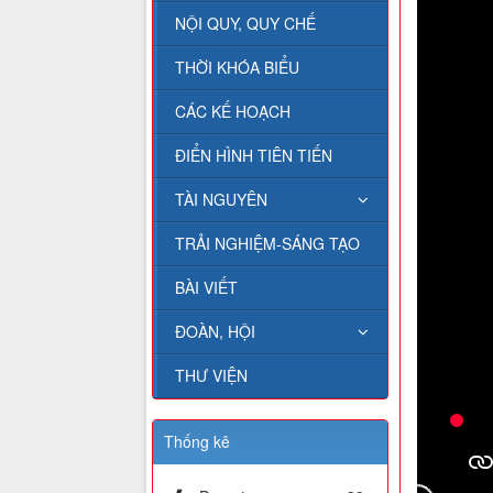
NỘI QUY, QUY CHẾ
THỜI KHÓA BIỂU
CÁC KẾ HOẠCH
ĐIỂN HÌNH TIÊN TIẾN
TÀI NGUYÊN
TRẢI NGHIỆM-SÁNG TẠO
BÀI VIẾT
ĐOÀN, HỘI
THƯ VIỆN
Thống kê