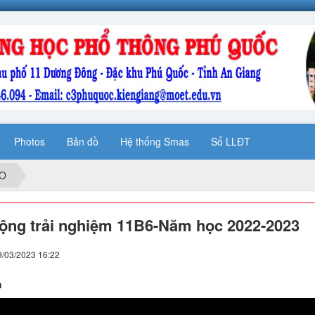
Photos
Bản đồ
Hệ thống Smas
Sổ LLĐT
ẠO
ộng trải nghiệm 11B6-Năm học 2022-2023
9/03/2023 16:22
n