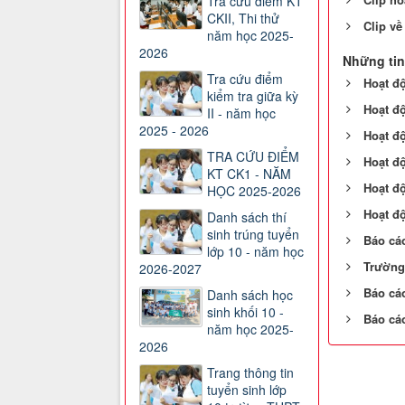
Tra cứu điểm KT
CKII, Thi thử
Clip về
năm học 2025-
2026
Những tin
Tra cứu điểm
Hoạt đ
kiểm tra giữa kỳ
Hoạt đ
II - năm học
2025 - 2026
Hoạt đ
TRA CỨU ĐIỂM
Hoạt đ
KT CK1 - NĂM
Hoạt đ
HỌC 2025-2026
Hoạt đ
Danh sách thí
sinh trúng tuyển
Báo cá
lớp 10 - năm học
Trường 
2026-2027
Báo cá
Danh sách học
sinh khối 10 -
Báo cá
năm học 2025-
2026
Trang thông tin
tuyển sinh lớp