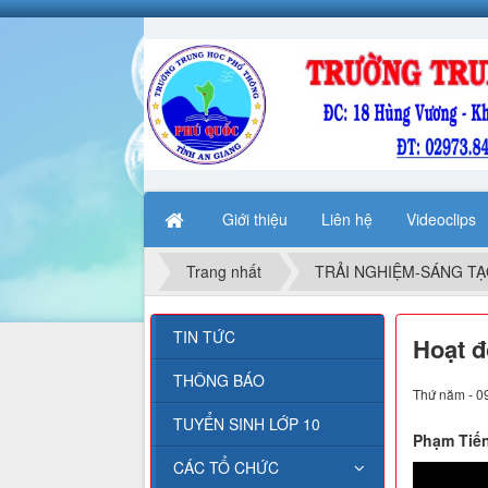
Giới thiệu
Liên hệ
Videoclips
Trang nhất
TRẢI NGHIỆM-SÁNG T
TIN TỨC
Hoạt đ
THÔNG BÁO
Thứ năm - 0
TUYỂN SINH LỚP 10
Phạm Tiế
CÁC TỔ CHỨC