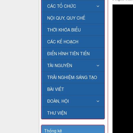
CÁC TỔ CHỨC
NỘI QUY, QUY CHẾ
THỜI KHÓA BIỂU
CÁC KẾ HOẠCH
ĐIỂN HÌNH TIÊN TIẾN
TÀI NGUYÊN
TRẢI NGHIỆM-SÁNG TẠO
BÀI VIẾT
ĐOÀN, HỘI
THƯ VIỆN
Thống kê