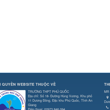
 QUYỀN WEBSITE THUỘC VỀ
TH
TRƯỜNG THPT PHÚ QUỐC
MR 
Địa chỉ: Số 18- Đường Hùng Vương, Khu phố
11 Dương Đông, Đặc khu Phú Quốc, Tỉnh An
Dươ
Giang
Điện thoại: 02973.846.094