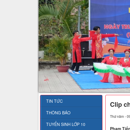
TIN TỨC
Clip c
THÔNG BÁO
Thứ năm - 0
TUYỂN SINH LỚP 10
Phạm Tiế