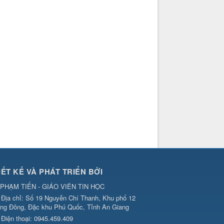
IẾT KẾ VÀ PHÁT TRIỂN BỞI
PHẠM TIẾN - GIÁO VIÊN TIN HỌC
Địa chỉ:
Số 19 Nguyễn Chí Thanh, Khu phố 12
ng Đông, Đặc khu Phú Quốc, Tỉnh An Giang
Điện thoại:
0945.459.409