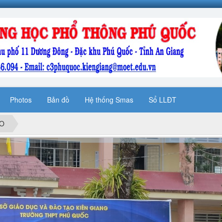
Photos
Bản đồ
Hệ thống Smas
Sổ LLĐT
ẠO