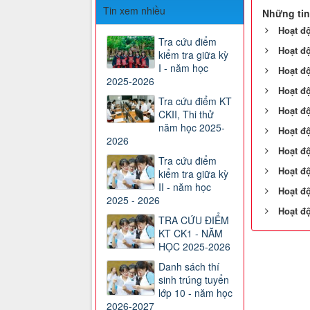
Tin xem nhiều
Những tin
Hoạt đ
Tra cứu điểm
Hoạt đ
kiểm tra giữa kỳ
I - năm học
Hoạt đ
2025-2026
Hoạt đ
Tra cứu điểm KT
Hoạt đ
CKII, Thi thử
năm học 2025-
Hoạt đ
2026
Hoạt đ
Tra cứu điểm
Hoạt đ
kiểm tra giữa kỳ
II - năm học
Hoạt đ
2025 - 2026
Hoạt đ
TRA CỨU ĐIỂM
KT CK1 - NĂM
HỌC 2025-2026
Danh sách thí
sinh trúng tuyển
lớp 10 - năm học
2026-2027