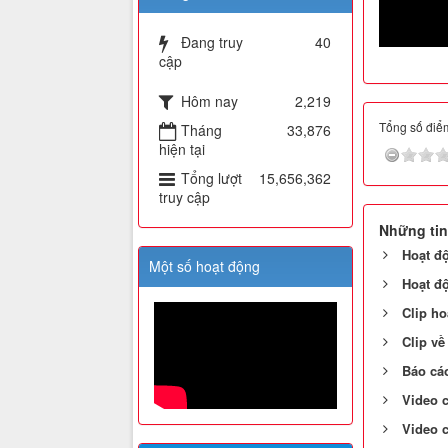
Đang truy
40
cập
Hôm nay
2,219
Tổng số điểm
Tháng
33,876
hiện tại
Tổng lượt
15,656,362
truy cập
Những tin
Hoạt đ
Một số hoạt động
Hoạt đ
Clip ho
Clip về
Báo cá
Video c
Video c