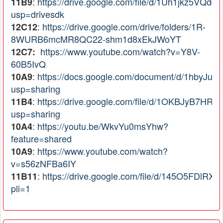
:
https://drive.google.com/file/d/1Uh1jkz5
11B9
usp=drivesdk
:
https://drive.google.com/drive/folders/1R-
12C12
8WURB6mcMR8QC22-shm1d8xEkJWoYT
https://www.youtube.com/watch?v=Y8V-
12C7:
60B5IvQ
:
https://docs.google.com/document/d/1hby
10A9
usp=sharing
:
https://drive.google.com/file/d/1OKBJyB7HR5
11B4
usp=sharing
:
https://youtu.be/WkvYu0msYhw?
10A4
feature=shared
:
https://www.youtube.com/watch?
10A9
v=s56zNFBa6IY
:
https://drive.google.com/file/d/145O5FDlR
11B11
pli=1