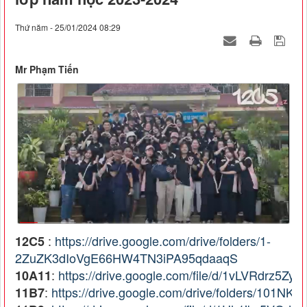
Thứ năm - 25/01/2024 08:29
Mr Phạm Tiến
:
https://drive.google.com/drive/folders/1-
12C5
2ZuZK3dIoVgE66HW4TN3iPA95qdaaqS
:
https://drive.google.com/file/d/1vLVRdrz
10A11
:
https://drive.google.com/drive/folders/10
11B7