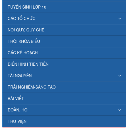
TUYỂN SINH LỚP 10
CÁC TỔ CHỨC
NỘI QUY, QUY CHẾ
THỜI KHÓA BIỂU
CÁC KẾ HOẠCH
ĐIỂN HÌNH TIÊN TIẾN
TÀI NGUYÊN
TRẢI NGHIỆM-SÁNG TẠO
BÀI VIẾT
ĐOÀN, HỘI
THƯ VIỆN