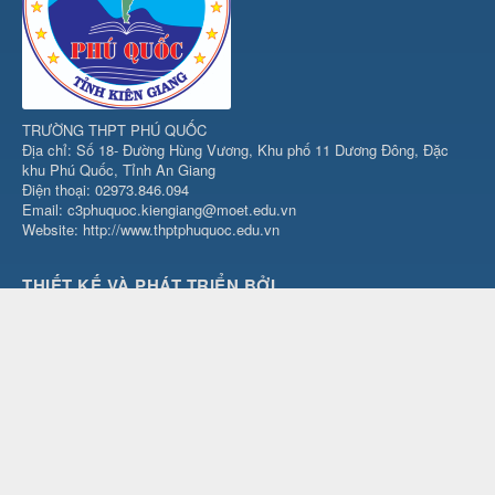
TRƯỜNG THPT PHÚ QUỐC
Địa chỉ: Số 18- Đường Hùng Vương, Khu phố 11 Dương Đông, Đặc
khu Phú Quốc, Tỉnh An Giang
Điện thoại: 02973.846.094
Email: c3phuquoc.kiengiang@moet.edu.vn
Website: http://www.thptphuquoc.edu.vn
THIẾT KẾ VÀ PHÁT TRIỂN BỞI
MR PHẠM TIẾN - GIÁO VIÊN TIN HỌC
Địa chỉ:
Số 19 Nguyễn Chí Thanh, Khu phố 12 Dương Đông, Đặc
khu Phú Quốc, Tỉnh An Giang
Điện thoại:
0945.459.409
Email:
phamtienpq@gmail.com