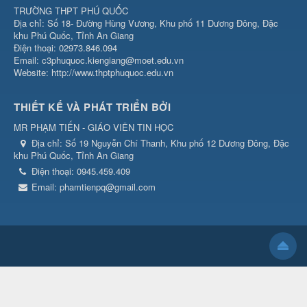
TRƯỜNG THPT PHÚ QUỐC
Địa chỉ: Số 18- Đường Hùng Vương, Khu phố 11 Dương Đông, Đặc
khu Phú Quốc, Tỉnh An Giang
Điện thoại: 02973.846.094
Email: c3phuquoc.kiengiang@moet.edu.vn
Website: http://www.thptphuquoc.edu.vn
THIẾT KẾ VÀ PHÁT TRIỂN BỞI
MR PHẠM TIẾN - GIÁO VIÊN TIN HỌC
Địa chỉ:
Số 19 Nguyễn Chí Thanh, Khu phố 12 Dương Đông, Đặc
khu Phú Quốc, Tỉnh An Giang
Điện thoại:
0945.459.409
Email:
phamtienpq@gmail.com