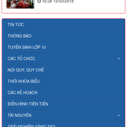
16:26 12/03/2018
TIN TỨC
THÔNG BÁO
TUYỂN SINH LỚP 10
CÁC TỔ CHỨC
NỘI QUY, QUY CHẾ
THỜI KHÓA BIỂU
CÁC KẾ HOẠCH
ĐIỂN HÌNH TIÊN TIẾN
TÀI NGUYÊN
TRẢI NGHIỆM-SÁNG TẠO