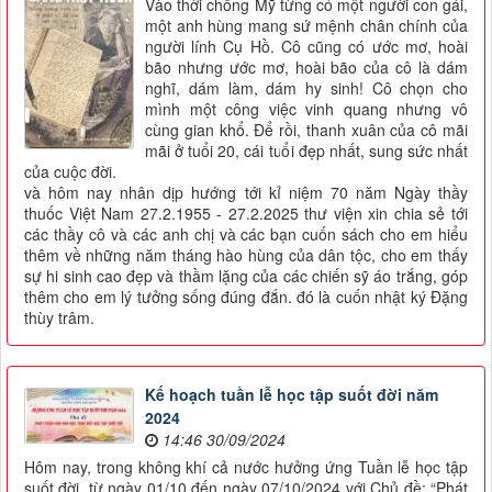
Vào thời chống Mỹ từng có một người con gái,
một anh hùng mang sứ mệnh chân chính của
người lính Cụ Hồ. Cô cũng có ước mơ, hoài
bão nhưng ước mơ, hoài bão của cô là dám
nghĩ, dám làm, dám hy sinh! Cô chọn cho
mình một công việc vinh quang nhưng vô
cùng gian khổ. Để rồi, thanh xuân của cô mãi
mãi ở tuổi 20, cái tuổi đẹp nhất, sung sức nhất
của cuộc đời.
và hôm nay nhân dịp hướng tới kỉ niệm 70 năm Ngày thầy
thuốc Việt Nam 27.2.1955 - 27.2.2025 thư viện xin chia sẻ tới
các thầy cô và các anh chị và các bạn cuốn sách cho em hiểu
thêm về những năm tháng hào hùng của dân tộc, cho em thấy
sự hi sinh cao đẹp và thầm lặng của các chiến sỹ áo trắng, góp
thêm cho em lý tưởng sống đúng đắn. đó là cuốn nhật ký Đặng
thùy trâm.
Kế hoạch tuần lễ học tập suốt đời năm
2024
14:46 30/09/2024
Hôm nay, trong không khí cả nước hưởng ứng Tuần lễ học tập
suốt đời, từ ngày 01/10 đến ngày 07/10/2024 với Chủ đề: “Phát