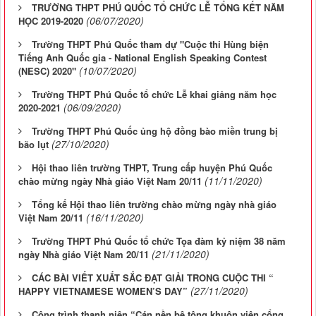
TRƯỜNG THPT PHÚ QUỐC TỔ CHỨC LỄ TỔNG KẾT NĂM
(06/07/2020)
HỌC 2019-2020
Trường THPT Phú Quốc tham dự "Cuộc thi Hùng biện
Tiếng Anh Quốc gia - National English Speaking Contest
(10/07/2020)
(NESC) 2020"
Trường THPT Phú Quốc tổ chức Lễ khai giảng năm học
(06/09/2020)
2020-2021
Trường THPT Phú Quốc ủng hộ đồng bào miền trung bị
(27/10/2020)
bão lụt
Hội thao liên trường THPT, Trung cấp huyện Phú Quốc
(11/11/2020)
chào mừng ngày Nhà giáo Việt Nam 20/11
Tổng kế Hội thao liên trường chào mừng ngày nhà giáo
(16/11/2020)
Việt Nam 20/11
Trường THPT Phú Quốc tổ chức Tọa đàm kỷ niệm 38 năm
(21/11/2020)
ngày Nhà giáo Việt Nam 20/11
CÁC BÀI VIẾT XUẤT SẮC ĐẠT GIẢI TRONG CUỘC THI “
(27/11/2020)
HAPPY VIETNAMESE WOMEN’S DAY”
Công trình thanh niên “Cán nền bê tông khuôn viên cổng