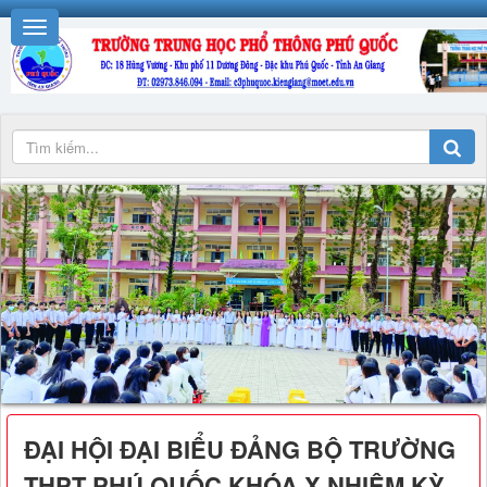
ĐẠI HỘI ĐẠI BIỂU ĐẢNG BỘ TRƯỜNG
THPT PHÚ QUỐC KHÓA X NHIỆM KỲ