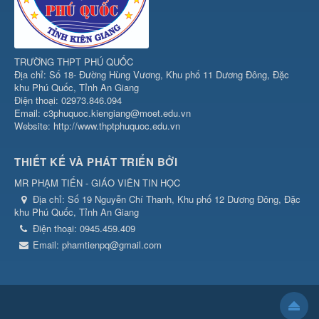
TRƯỜNG THPT PHÚ QUỐC
Địa chỉ: Số 18- Đường Hùng Vương, Khu phố 11 Dương Đông, Đặc
khu Phú Quốc, Tỉnh An Giang
Điện thoại: 02973.846.094
Email: c3phuquoc.kiengiang@moet.edu.vn
Website: http://www.thptphuquoc.edu.vn
THIẾT KẾ VÀ PHÁT TRIỂN BỞI
MR PHẠM TIẾN - GIÁO VIÊN TIN HỌC
Địa chỉ:
Số 19 Nguyễn Chí Thanh, Khu phố 12 Dương Đông, Đặc
khu Phú Quốc, Tỉnh An Giang
Điện thoại:
0945.459.409
Email:
phamtienpq@gmail.com