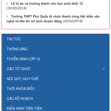
Lễ tri ân và trưởng thành cho học sinh khối 12
(30/05/2018)
Trường THPT Phú Quốc tổ chức thành công Hội diễn văn
(03/04/2018)
nghệ và Hội thi nữ sinh duyên dáng
TIN TỨC
THÔNG BÁO
TUYỂN SINH LỚP 10
CÁC TỔ CHỨC
NỘI QUY, QUY CHẾ
THỜI KHÓA BIỂU
CÁC KẾ HOẠCH
ĐIỂN HÌNH TIÊN TIẾN