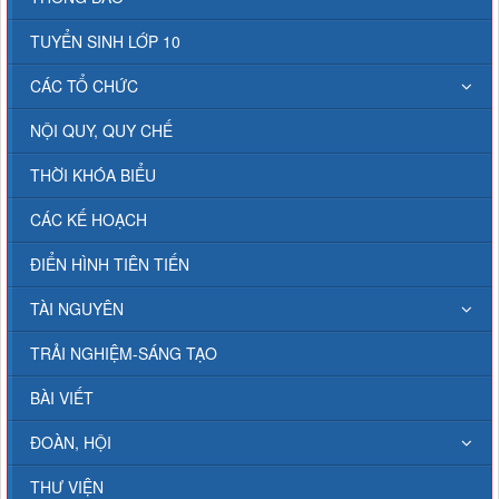
TUYỂN SINH LỚP 10
CÁC TỔ CHỨC
NỘI QUY, QUY CHẾ
THỜI KHÓA BIỂU
CÁC KẾ HOẠCH
ĐIỂN HÌNH TIÊN TIẾN
TÀI NGUYÊN
TRẢI NGHIỆM-SÁNG TẠO
BÀI VIẾT
ĐOÀN, HỘI
THƯ VIỆN