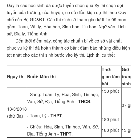
Đây là các học sinh đã được tuyển chọn qua Kỳ thi chọn đội
tuyển của trường, của huyện, có đủ điều kiện dự thi theo Quy
chế của Bộ GD&ĐT. Các thí sinh sẽ tham gia dự thi ở 09 môn
gồm: Toán, Vật lý, Hóa học, Sinh học, Tin học, Ngữ văn, Lịch
sử, Địa lý, Tiếng Anh.
Đến thời điểm này, công tác chuẩn bị về cơ sở vật chất
phục vụ kỳ thi đã hoàn thành cơ bản; đảm bảo những điều kiện
tốt nhất cho các thí sinh bước vào kỳ thi. Lịch thi cụ thể:
Thời
Giờ tập
Ngày thi
Buổi: Môn thi
gian làm
trung th
bài
sinh
150 phút
- Sáng: Toán, Lý, Hóa, Sinh, Tin học,
Văn, Sử, Địa, Tiếng Anh -
THCS
.
07 giờ 0
13/3/2018
- Toán, Lý -
THPT
.
(thứ Ba)
180 phút
- Chiều: Hóa, Sinh, Tin học, Văn, Sử,
180 phút
13 giờ 0
Địa, Tiếng Anh -
THPT
.