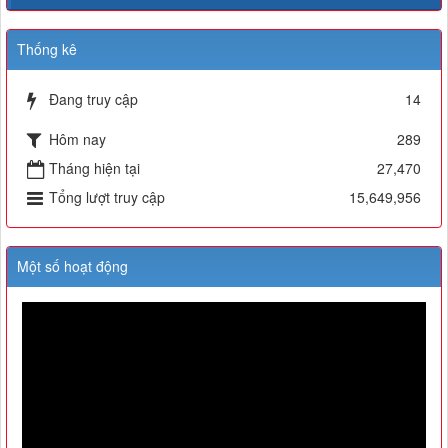
Thống kê
Đang truy cập
14
Hôm nay
289
Tháng hiện tại
27,470
Tổng lượt truy cập
15,649,956
Một số hoạt động