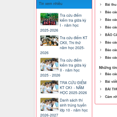
Tin xem nhiều
Bài thu
Báo cáo
Tra cứu điểm
Báo cáo
kiểm tra giữa kỳ
I - năm học
Báo cá
2025-2026
BÁO CÁ
Tra cứu điểm KT
Báo cá
CKII, Thi thử
năm học 2025-
Báo cá
2026
Báo cá
Tra cứu điểm
kiểm tra giữa kỳ
Những tin
II - năm học
Báo cáo
2025 - 2026
Bài viế
TRA CỨU ĐIỂM
KT CK1 - NĂM
BÀI TH
HỌC 2025-2026
Cảm nh
Danh sách thí
sinh trúng tuyển
lớp 10 - năm học
2026-2027