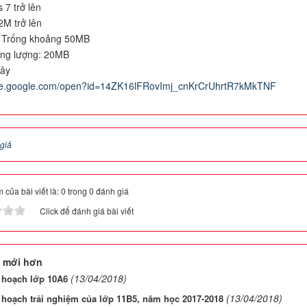
 7 trở lên
M trở lên
: Trống khoảng 50MB
ung lượng: 20MB
đây
rive.google.com/open?id=14ZK16lFRovImj_cnKrCrUhrtR7kMkTNF
 giả
 của bài viết là: 0 trong 0 đánh giá
Click để đánh giá bài viết
 mới hơn
(13/04/2018)
 hoạch lớp 10A6
(13/04/2018)
 hoạch trải nghiệm của lớp 11B5, năm học 2017-2018