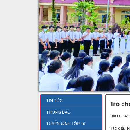
TIN TỨC
Trò ch
THÔNG BÁO
Thứ tư - 14/
TUYỂN SINH LỚP 10
Tác giả: 