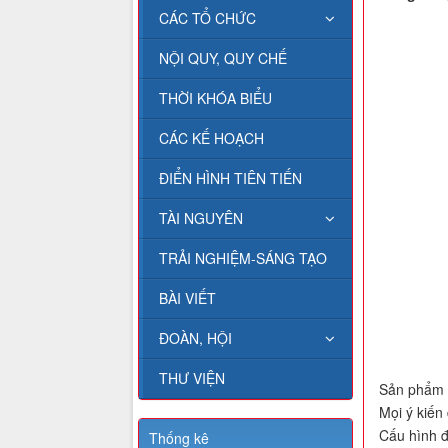
CÁC TỔ CHỨC
NỘI QUY, QUY CHẾ
THỜI KHÓA BIỂU
CÁC KẾ HOẠCH
ĐIỂN HÌNH TIÊN TIẾN
TÀI NGUYÊN
TRẢI NGHIỆM-SÁNG TẠO
BÀI VIẾT
ĐOÀN, HỘI
THƯ VIỆN
Sản phẩm đ
Mọi ý kiến 
Cấu hình đ
Thống kê