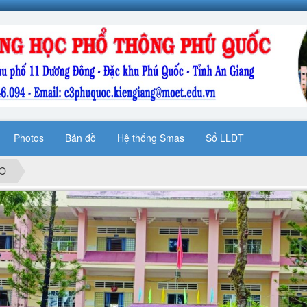
Photos
Bản đồ
Hệ thống Smas
Sổ LLĐT
ẠO