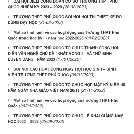
ĐẠI HỘI ĐIỂM CÔNG ĐOÀN CƠ SỞ TRƯỜNG THPT PHÚ
(26/02/2023)
QUỐC NHIỆM KỲ 2023 – 2028
TRƯỜNG THPT PHÚ QUỐC SÔI NỔI HỘI THI THIẾT KẾ ĐỒ
(21/02/2023)
DÙNG DẠY HỌC
Một số hình ảnh về các hoạt động của Trường THPT Phú
(04/02/2023)
Quốc trong học kỳ I - năm học 2022-2023
TRƯỜNG THPT PHÚ QUỐC TỔ CHỨC THÀNH CÔNG HỘI
DIỄN VĂN NGHỆ CHỦ ĐỀ “KHÁT VỌNG 2” VÀ “NỮ SINH
(17/01/2023)
DUYÊN DÁNG” NĂM 2023
SÔI NỔI CÁC HOẠT ĐỘNG NGÀY HỘI HỌC SINH – SINH
(09/01/2023)
VIÊN TRƯỜNG THPT PHÚ QUỐC
TRƯỜNG THPT PHÚ QUỐC TỔ CHỨC HỌP MẶT KỶ NIỆM 40
(21/11/2022)
NĂM NGÀY NHÀ GIÁO VIỆT NAM 20/11
Một số hình ảnh về các hoạt động của trường THPT Phú
(09/09/2022)
Quốc
TRƯỜNG THPT PHÚ QUỐC TỔ CHỨC LỄ KHAI GIẢNG NĂM
(05/09/2022)
HỌC 2022 – 2023