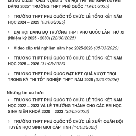
MỪNG XUÂN "KHÁT VỌNG 3" VÀ HỘI THI "NỮ SINH DUYÊN
(19/01/2025)
DÁNG 2025" TRƯỜNG THPT PHÚ QUỐC
TRƯỜNG THPT PHÚ QUỐC TỔ CHỨC LỄ TỔNG KẾT NĂM
(03/06/2025)
HỌC 2024 – 2025
ĐẠI HỘI ĐẢNG BỘ TRƯỜNG THPT PHÚ QUỐC LẦN THỨ XI
(22/06/2025)
(Nhiệm kỳ 2025 - 2030)
(05/03/2026)
Video clip trải nghiệm năm học 2025-2026
TRƯỜNG THPT PHÚ QUỐC TỔ CHỨC LỄ TỔNG KẾT NĂM
(31/05/2026)
HỌC 2025 – 2026
TRƯỜNG THPT PHÚ QUỐC ĐẠT KẾT QUẢ VƯỢT TRỘI
(02/07/2026)
TRONG KỲ THI TỐT NGHIỆP THPT NĂM 2026
Những tin cũ hơn
TRƯỜNG THPT PHÚ QUỐC TỔ CHỨC LỄ TỔNG KẾT NĂM
HỌC 2022 – 2023 VÀ LỄ TRƯỞNG THÀNH CHO CÁC EM HỌC
(30/05/2023)
SINH NIÊN KHOÁ 2020 – 2023
TRƯỜNG THPT PHÚ QUỐC TỔ CHỨC LỄ XUẤT QUÂN ĐỘI
(14/03/2023)
TUYỂN HỌC SINH GIỎI CẤP TỈNH