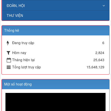
ĐOÀN, HỘI
THƯ VIỆN
Thống kê
Đang truy cập
6
Hôm nay
2,824
Tháng hiện tại
25,643
Tổng lượt truy cập
15,648,129
Một số hoạt động