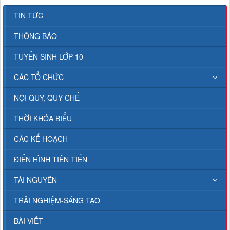
TIN TỨC
THÔNG BÁO
TUYỂN SINH LỚP 10
CÁC TỔ CHỨC
NỘI QUY, QUY CHẾ
THỜI KHÓA BIỂU
CÁC KẾ HOẠCH
ĐIỂN HÌNH TIÊN TIẾN
TÀI NGUYÊN
TRẢI NGHIỆM-SÁNG TẠO
BÀI VIẾT