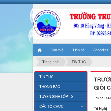
Giới thiệu
Liên hệ
Videoclips
Trang nhất
TIN TỨC
TIN TỨC
TRƯỜN
GIỎI 
THÔNG BÁO
TUYỂN SINH LỚP 10
Thứ ba - 14/
CÁC TỔ CHỨC
Trí Nghị