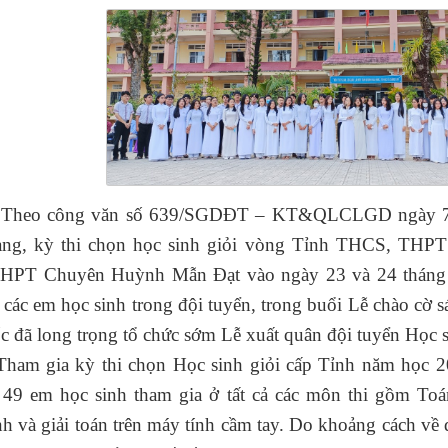
ông văn số 639/SGDĐT – KT&QLCLGD ngày 7/3/20
ang, kỳ thi chọn học sinh giỏi vòng Tỉnh THCS, THPT 
THPT Chuyên Huỳnh Mẫn Đạt vào ngày 23 và 24 tháng 3
n các em học sinh trong đội tuyển, trong buổi Lễ chào cờ
 đã long trọng tổ chức sớm Lễ xuất quân đội tuyển Học si
a kỳ thi chọn Học sinh giỏi cấp Tỉnh năm học 20
49 em học sinh tham gia ở tất cả các môn thi gồm Toán
h và giải toán trên máy tính cầm tay. Do khoảng cách về 