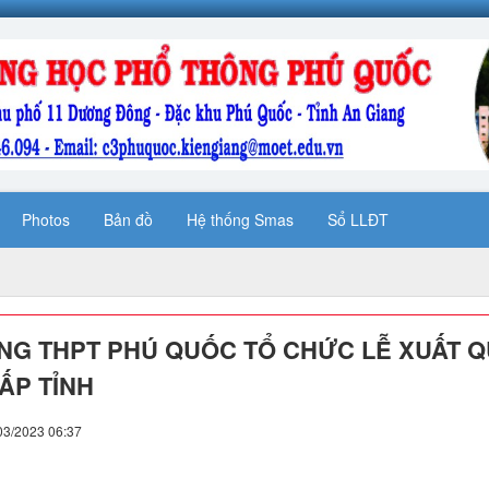
Photos
Bản đồ
Hệ thống Smas
Sổ LLĐT
G THPT PHÚ QUỐC TỔ CHỨC LỄ XUẤT Q
CẤP TỈNH
03/2023 06:37