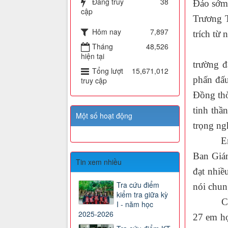
Đang truy
38
Đảo sớm 
cập
Trương T
Hôm nay
7,897
trích từ
Tháng
48,526
Phát bi
hiện tại
trường đ
Tổng lượt
15,671,012
phấn đấu
truy cập
Đồng thờ
tinh thầ
Một số hoạt động
trọng ngh
Em Phạm
Ban Giám
Tin xem nhiều
đạt nhi
Tra cứu điểm
nói chun
kiểm tra giữa kỳ
Cùng vớ
I - năm học
2025-2026
27 em họ