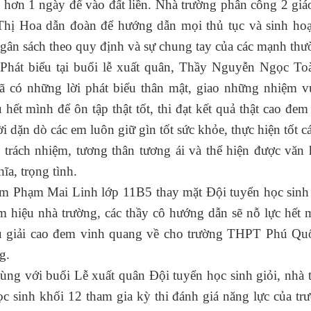
hơn 1 ngày để vào đất liền. Nhà trường phân công 2 giá
hị Hoa dẫn đoàn để hướng dẫn mọi thủ tục và sinh hoạ
 ngân sách theo quy định và sự chung tay của các mạnh th
ểu tại buổi lễ xuất quân, Thầy Nguyễn Ngọc Toàn,
ã có những lời phát biểu thân mật, giao những nhiệm v
 hết mình để ôn tập thật tốt, thi đạt kết quả thật cao đe
i dặn dò các em luôn giữ gìn tốt sức khỏe, thực hiện tốt 
n trách nhiệm, tương thân tương ái và thể hiện được vă
ĩa, trọng tình.
 Mai Linh lớp 11B5 thay mặt Đội tuyển học sinh giỏi
 hiệu nhà trường, các thầy cô hướng dẫn sẽ nỗ lực hết m
ều giải cao đem vinh quang về cho trường THPT Phú Qu
g.
i buổi Lễ xuất quân Đội tuyển học sinh giỏi, nhà tr
c sinh khối 12 tham gia kỳ thi đánh giá năng lực của 