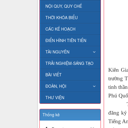
NỘI QUY, QUY CHẾ
THỜI KHÓA BIỂU
CÁC KẾ HOẠCH
ĐIỂN HÌNH TIÊN TIẾN
TÀI NGUYÊN
Theo c
TRẢI NGHIỆM-SÁNG TẠO
Kiên Gi
BÀI VIẾT
trường 
ĐOÀN, HỘI
tinh thầ
Phú Quốc
THƯ VIỆN
Tham gi
đăng ký 
Thống kê
Tiếng An