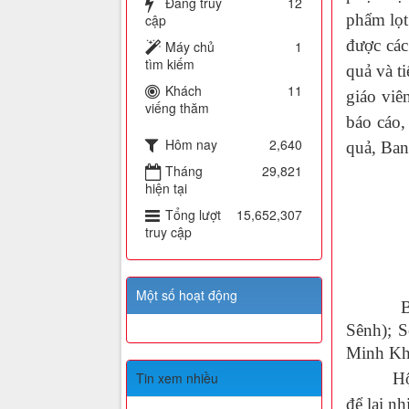
Đang truy
12
phẩm lọt
cập
được các
Máy chủ
1
tìm kiếm
quả và t
Khách
11
giáo viê
viếng thăm
báo cáo,
Hôm nay
2,640
quả, Ban 
Tháng
29,821
hiện tại
Tổng lượt
15,652,307
truy cập
Một số hoạt động
Ban tổ 
Sênh); S
Minh Kh
Hội thi 
Tin xem nhiều
để lại n