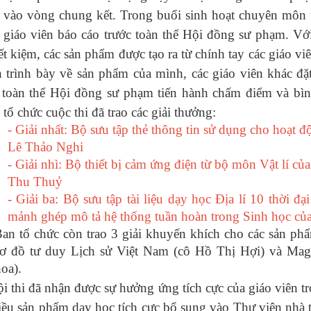
 vào vòng chung kết. Trong buổi sinh hoạt chuyên môn 
 giáo viên báo cáo trước toàn thể Hội đồng sư phạm. Với 
iết kiệm, các sản phẩm được tạo ra từ chính tay các giáo v
n trình bày về sản phẩm của mình, các giáo viên khác đặ
 toàn thể Hội đồng sư phạm tiến hành chấm điểm và bìn
tổ chức cuộc thi đã trao các giải thưởng:
- Giải nhất: Bộ sưu tập thẻ thông tin sử dụng cho hoạt 
Lê Thảo Nghi
- Giải nhì: Bộ thiết bị cảm ứng điện từ bộ môn Vật lí c
Thu Thuỷ
- Giải ba: Bộ sưu tập tài liệu dạy học Địa lí 10 thời 
mảnh ghép mô tả hệ thống tuần hoàn trong Sinh học c
chức còn trao 3 giải khuyến khích cho các sản phẩm
ơ đồ tư duy Lịch sử Việt Nam (cô Hồ Thị Hợi) và Mag
oa).
đã nhận được sự hưởng ứng tích cực của giáo viên tron
hiều sản phẩm dạy học tích cực bổ sung vào Thư viện nhà 