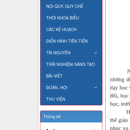
NỘI QUY, QUY CHẾ
THỜI KHÓA BIỂU
CÁC KẾ HOẠCH
ĐIỂN HÌNH TIÊN TIẾN
TÀI NGUYÊN
TRẢI NGHIỆM-SÁNG TẠO
Nhằm tă
BÀI VIẾT
những đồ
dạy học 
ĐOÀN, HỘI
đổi, học
THƯ VIỆN
học, trư
Hội thi 
Thống kê
thể giáo
phục vụ 