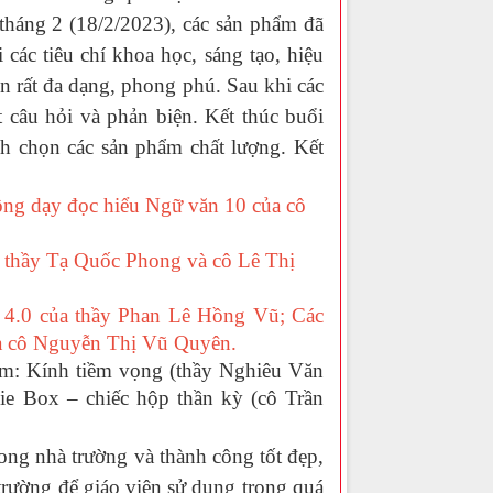
tháng 2 (18/2/2023), các sản phẩm đã
các tiêu chí khoa học, sáng tạo, hiệu
iên rất đa dạng, phong phú. Sau khi các
t câu hỏi và phản biện. Kết thúc buổi
h chọn các sản phẩm chất lượng. Kết
động dạy đọc hiểu Ngữ văn 10 của cô
ủa thầy Tạ Quốc Phong và cô Lê Thị
đại 4.0 của thầy Phan Lê Hồng Vũ; Các
ủa cô Nguyễn Thị Vũ Quyên.
: Kính tiềm vọng (thầy Nghiêu Văn
ie Box – chiếc hộp thần kỳ (cô Trần
g nhà trường và thành công tốt đẹp,
trường để giáo viên sử dụng trong quá