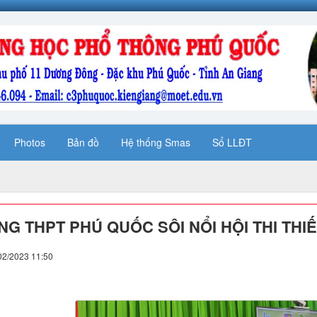
Photos
Bản đồ
Hệ thống Smas
Sổ LLĐT
G THPT PHÚ QUỐC SÔI NỔI HỘI THI THI
02/2023 11:50