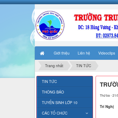
Giới thiệu
Liên hệ
Videoclips
Trang nhất
TIN TỨC
TIN TỨC
TRƯỜN
THÔNG BÁO
Thứ ba - 21/
TUYỂN SINH LỚP 10
Trí Nghị
CÁC TỔ CHỨC