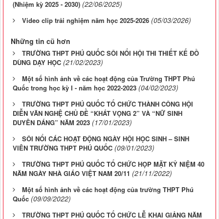
(22/06/2025)
(Nhiệm kỳ 2025 - 2030)
(05/03/2026)
Video clip trải nghiệm năm học 2025-2026
Những tin cũ hơn
TRƯỜNG THPT PHÚ QUỐC SÔI NỔI HỘI THI THIẾT KẾ ĐỒ
(21/02/2023)
DÙNG DẠY HỌC
Một số hình ảnh về các hoạt động của Trường THPT Phú
(04/02/2023)
Quốc trong học kỳ I - năm học 2022-2023
TRƯỜNG THPT PHÚ QUỐC TỔ CHỨC THÀNH CÔNG HỘI
DIỄN VĂN NGHỆ CHỦ ĐỀ “KHÁT VỌNG 2” VÀ “NỮ SINH
(17/01/2023)
DUYÊN DÁNG” NĂM 2023
SÔI NỔI CÁC HOẠT ĐỘNG NGÀY HỘI HỌC SINH – SINH
(09/01/2023)
VIÊN TRƯỜNG THPT PHÚ QUỐC
TRƯỜNG THPT PHÚ QUỐC TỔ CHỨC HỌP MẶT KỶ NIỆM 40
(21/11/2022)
NĂM NGÀY NHÀ GIÁO VIỆT NAM 20/11
Một số hình ảnh về các hoạt động của trường THPT Phú
(09/09/2022)
Quốc
TRƯỜNG THPT PHÚ QUỐC TỔ CHỨC LỄ KHAI GIẢNG NĂM