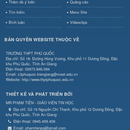
Thăm dò ý kiến
Quảng cáo
Tìm kiếm
Menu Site
Bình luận
Videoclips
BẢN QUYỀN WEBSITE THUỘC VỀ
TRƯỜNG THPT PHÚ QUỐC
Địa chỉ: Số 18- Đường Hùng Vương, Khu phố 11 Dương Đông, Đặc
khu Phú Quốc, Tỉnh An Giang
Điện thoại: 02973.846.094
Email: c3phuquoc.kiengiang@moet.edu.vn
Website: http://www.thptphuquoc.edu.vn
THIẾT KẾ VÀ PHÁT TRIỂN BỞI
MR PHẠM TIẾN - GIÁO VIÊN TIN HỌC
Địa chỉ:
Số 19 Nguyễn Chí Thanh, Khu phố 12 Dương Đông, Đặc
khu Phú Quốc, Tỉnh An Giang
Điện thoại:
0945.459.409
Email:
phamtienpq@gmail.com