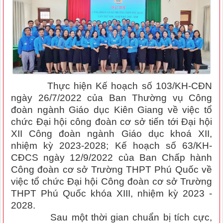
Thực hiện
Kế hoạch số 103/KH-CĐN
ngày 2
6
/
7
/20
22
của Ban Thường vụ Công
đoàn ngành Giáo dục Kiên Giang về việc tổ
chức Đại hội công đoàn cơ sở tiến tới Đại hội
XI
I Công đoàn ngành Giáo dục
khoá XII,
nhiệm kỳ 20
23
-202
8
; Kế hoạch số 63/KH-
CĐCS ngày 12/9/2022 của Ban Chấp hành
Công đoàn cơ sở Trường THPT Phú Quốc về
việc tổ chức Đại hội Công đoàn cơ sở Trường
THPT Phú Quốc khóa XIII, nhiệm kỳ 2023 -
2028.
Sau một thời gian chuẩn bị tích cực,