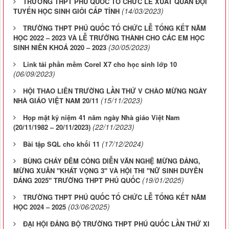
TRƯỜNG THPT PHÚ QUỐC TỔ CHỨC LỄ XUẤT QUÂN ĐỘI
(14/03/2023)
TUYỂN HỌC SINH GIỎI CẤP TỈNH
TRƯỜNG THPT PHÚ QUỐC TỔ CHỨC LỄ TỔNG KẾT NĂM
HỌC 2022 – 2023 VÀ LỄ TRƯỞNG THÀNH CHO CÁC EM HỌC
(30/05/2023)
SINH NIÊN KHOÁ 2020 – 2023
Link tải phần mềm Corel X7 cho học sinh lớp 10
(06/09/2023)
HỘI THAO LIÊN TRƯỜNG LẦN THỨ V CHÀO MỪNG NGÀY
(15/11/2023)
NHÀ GIÁO VIỆT NAM 20/11
Họp mặt kỷ niệm 41 năm ngày Nhà giáo Việt Nam
(22/11/2023)
(20/11/1982 – 20/11/2023)
(17/12/2024)
Bài tập SQL cho khối 11
BÙNG CHÁY ĐÊM CÔNG DIỄN VĂN NGHỆ MỪNG ĐẢNG,
MỪNG XUÂN "KHÁT VỌNG 3" VÀ HỘI THI "NỮ SINH DUYÊN
(19/01/2025)
DÁNG 2025" TRƯỜNG THPT PHÚ QUỐC
TRƯỜNG THPT PHÚ QUỐC TỔ CHỨC LỄ TỔNG KẾT NĂM
(03/06/2025)
HỌC 2024 – 2025
ĐẠI HỘI ĐẢNG BỘ TRƯỜNG THPT PHÚ QUỐC LẦN THỨ XI