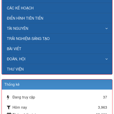
CÁC KẾ HOẠCH
ĐIỂN HÌNH TIÊN TIẾN
TÀI NGUYÊN
TRẢI NGHIỆM-SÁNG TẠO
BÀI VIẾT
ĐOÀN, HỘI
THƯ VIỆN
Thống kê
Đang truy cập
37
Hôm nay
3,963