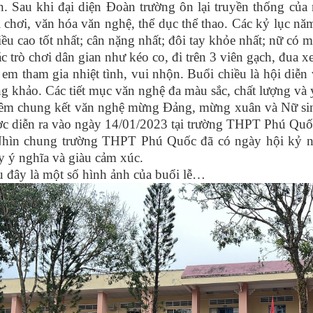
n. Sau khi đại diện Đoàn trường ôn lại truyền thống của 
 chơi, văn hóa văn nghệ, thể dục thể thao. Các kỷ lục n
iều cao tốt nhất; cân nặng nhất; đôi tay khỏe nhất; nữ có 
chơi dân gian như kéo co, đi trên 3 viên gạch, đua xe
 em tham gia nhiệt tình, vui nhộn. Buổi chiều là hội diễn
g khảo. Các tiết mục văn nghệ đa màu sắc, chất lượng và 
ng kết văn nghệ mừng Đảng, mừng xuân và Nữ sinh 
ợc diễn ra vào ngày 14/01/2023 tại trường THPT Phú Quố
ung trường THPT Phú Quốc đã có ngày hội kỷ niệm
y ý nghĩa và giàu cảm xúc.
 là một số hình ảnh của buổi lễ…