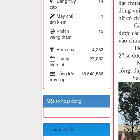
Đang truy
14
đạt chuẩ
cập
động vui
Máy chủ
1
nữ có ch
tìm kiếm
Các trò 
Khách
13
được các
viếng thăm
vào chun
Đêm chu
Hôm nay
4,233
2” sẽ đư
Tháng
27,052
Nhìn ch
hiện tại
công, đầ
Tổng lượt
15,649,538
Sau đây
truy cập
Một số hoạt động
Tin xem nhiều