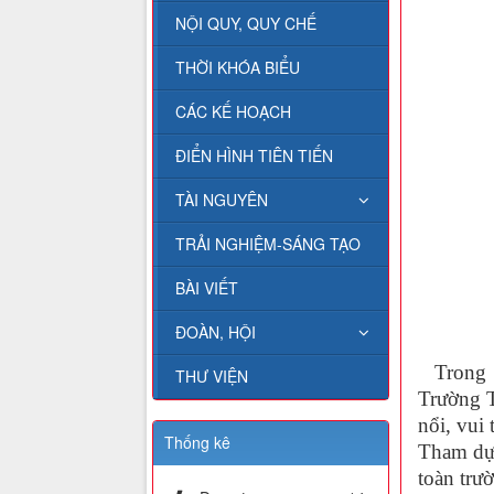
NỘI QUY, QUY CHẾ
THỜI KHÓA BIỂU
CÁC KẾ HOẠCH
ĐIỂN HÌNH TIÊN TIẾN
TÀI NGUYÊN
TRẢI NGHIỆM-SÁNG TẠO
BÀI VIẾT
ĐOÀN, HỘI
Trong k
THƯ VIỆN
Trường T
nổi, vui 
Thống kê
Tham dự 
toàn trư