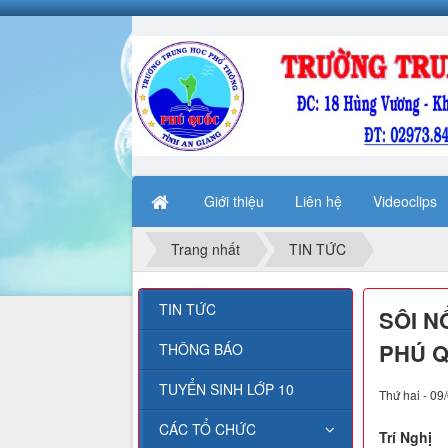
Giới thiệu
Liên hệ
Videoclips
Trang nhất
TIN TỨC
TIN TỨC
SÔI N
PHÚ 
THÔNG BÁO
TUYỂN SINH LỚP 10
Thứ hai - 09
CÁC TỔ CHỨC
Trí Nghị