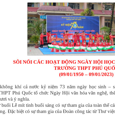
SÔI NỔI CÁC HOẠT ĐỘNG NGÀY HỘI HỌC 
TRƯỜNG THPT PHÚ QU
(09/01/1950 – 09/01/2023)
hông khí cả nước kỷ niệm 73 năm ngày học sinh – sin
HPT Phú Quốc tổ chức Ngày Hội văn hóa văn nghệ, thể d
tươi và ý nghĩa.
buổi Lễ mít tinh buổi sáng có sự tham gia của toàn thể cá
ờng. Đặc biệt có sự tham gia của Đoàn công tác từ Thư vi