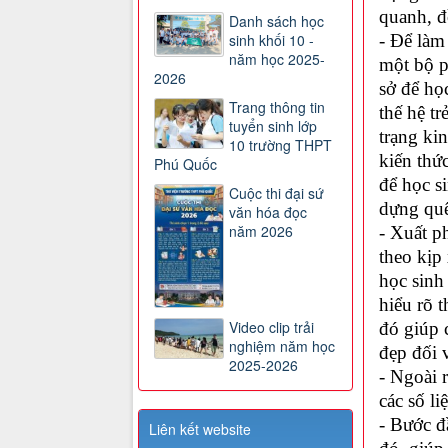
quanh, đ
Danh sách học
sinh khối 10 -
- Để làm 
năm học 2025-
một bộ ph
2026
sở để họ
Trang thông tin
thế hệ tr
tuyển sinh lớp
trạng ki
10 trường THPT
kiến thức
Phú Quốc
để học s
Cuộc thi đại sứ
dựng quê
văn hóa đọc
năm 2026
- Xuất p
theo kịp
học sinh 
hiểu rõ 
Video clip trải
đó giúp 
nghiệm năm học
đẹp đối 
2025-2026
- Ngoài r
các số li
- Bước đ
Liên kết website