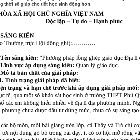
g thời sẽ giúp cho tiết học sinh động hơn.
HÒA XÃ HỘI CHỦ NGHĨA VIỆT NAM
Độc lập – Tự do – Hạnh phúc
 SÁNG KIẾN
do Thường trực Hội đồng ghi):…………
 sáng kiến:
“
Phương pháp lồng ghép giáo dục Địa lí 
h vực áp dụng sáng kiến:
Quản lý giáo dục.
 Mô tả bản chất của giải pháp:
nh trạng giải pháp đã biết:
iện trạng và hạn chế trước khi áp dụng giải pháp mới:
hực tế, qua một số khảo sát học sinh ở trường THPT Phú 
 số các em không hiểu nhiều về địa lí địa phương mình. N
ịa phương chưa được đầu tư đúng mức, chưa có sự sáng tạo
i các bộ môn,
mỗi bài giảng trên lớp, cả Thầy và Trò chỉ cơ 
 tới nội dung gò bó trong bài dạy, ít có cơ hội mở rộng vấ