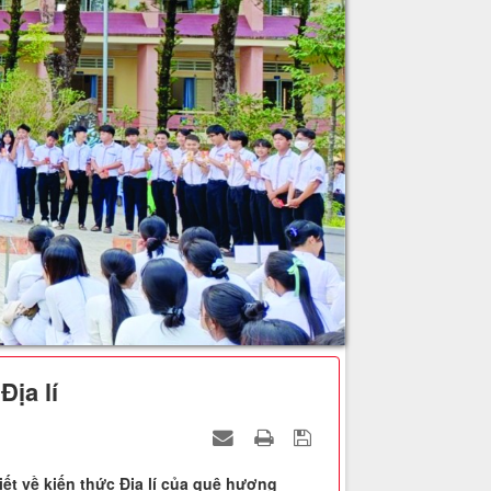
ịa lí
ết về kiến thức Địa lí của quê hương