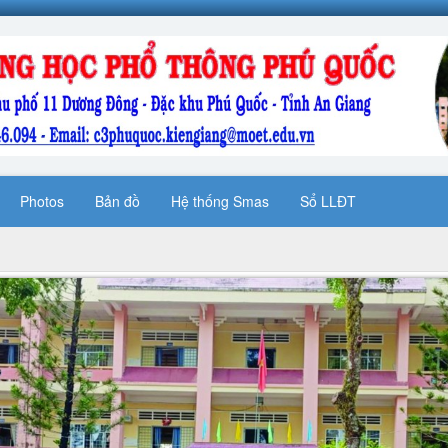
Photos
Bản đồ
Hệ thống Smas
Sổ LLĐT