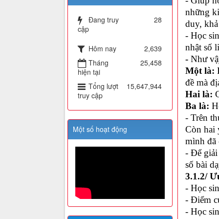
- Giúp h
những ki
Đang truy
28
duy, khả
cập
- Học sin
nhật số 
Hôm nay
2,639
-
Như vậy
Tháng
25,458
Một là:
H
hiện tại
đề mà đị
Tổng lượt
15,647,944
Hai là:
G
truy cập
Ba là:
Họ
- Trên t
Một số hoạt động
Còn hai 
mình đã 
- Để giả
số bài dạ
3.1.2/ Ư
- Học si
- Điểm c
- Học si