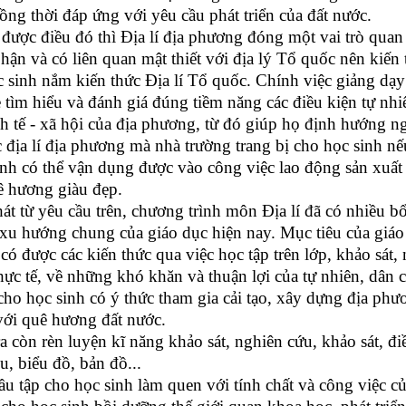
ồng thời đáp ứng với yêu cầu phát triển của đất nước.
được điều đó thì Địa lí địa phương đóng một vai trò quan t
ận và có liên quan mật thiết với địa lý Tổ quốc nên kiến t
c sinh nắm kiến thức Địa lí Tổ quốc. Chính việc giảng dạy
ẻ tìm hiểu và đánh giá đúng tiềm năng các điều kiện tự nhi
nh tế - xã hội của địa phương, từ đó giúp họ định hướng 
 địa lí địa phương mà nhà trường trang bị cho học sinh nếu 
inh có thể vận dụng được vào công việc lao động sản xuất 
 hương giàu đẹp.
hát từ yêu cầu trên, chương trình môn Địa lí đã có nhiều 
 xu hướng chung của giáo dục hiện nay. Mục tiêu của giáo 
có được các kiến thức qua việc học tập trên lớp, khảo sát,
thực tế, về những khó khăn và thuận lợi của tự nhiên, dân 
cho học sinh có ý thức tham gia cải tạo, xây dựng địa phư
với quê hương đất nước.
a còn rèn luyện kĩ năng khảo sát, nghiên cứu, khảo sát, điều
ệu, biểu đồ, bản đồ...
ầu tập cho học sinh làm quen với tính chất và công việc c