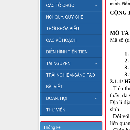
mình. Đồn
CÁC TỔ CHỨC
CỘNG 
NỘI QUY, QUY CHẾ
THỜI KHÓA BIỂU
MÔ TẢ
Mã số (
CÁC KẾ HOẠCH
ĐIỂN HÌNH TIÊN TIẾN
1. Tên
2. Lĩn
TÀI NGUYÊN
3.
3.1. Tì
TRẢI NGHIỆM-SÁNG TẠO
3.1.1/ H
BÀI VIẾT
- Trên t
thấy, đa
ĐOÀN, HỘI
Địa lí đ
sinh.
THƯ VIỆN
- Đối vớ
liên quan
Thống kê