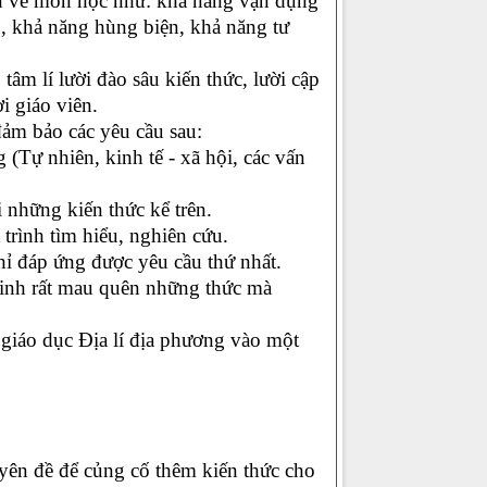
hân về môn học như: khả năng vận dụng
u, khả năng hùng biện, khả năng tư
 tâm lí lười đào sâu kiến thức, lười cập
i giáo viên.
đảm bảo các yêu cầu sau:
 (Tự nhiên, kinh tế - xã hội, các vấn
 những kiến thức kể trên.
rình tìm hiểu, nghiên cứu.
hỉ đáp ứng được yêu cầu thứ nhất.
sinh rất mau quên những thức mà
 giáo dục Địa lí địa phương vào một
uyên đề để củng cố thêm kiến thức cho