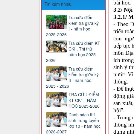
bài học.
Tin xem nhiều
3.2/ Nội
3.2.1/ M
Tra cứu điểm
kiểm tra giữa kỳ
- Theo Đ
I - năm học
triển toà
2025-2026
con ngườ
Tra cứu điểm KT
tiếp tục
CKII, Thi thử
môn Địa 
năm học 2025-
ích tron
2026
sinh ý t
Tra cứu điểm
nước. Vì
kiểm tra giữa kỳ
II - năm học
thông.
2025 - 2026
- Để thự
TRA CỨU ĐIỂM
động giá
KT CK1 - NĂM
sản xuất,
HỌC 2025-2026
hội".
Danh sách thí
- Trong 
sinh trúng tuyển
thông nh
lớp 10 - năm học
2026-2027
dụng nhữ