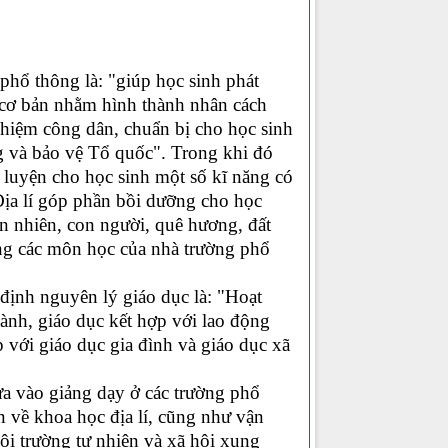
phổ thông là: "giúp học sinh phát
ng cơ bản nhằm hình thành nhân cách
nhiệm công dân, chuẩn bị cho học sinh
ng và bảo vệ Tổ quốc". Trong khi đó
 luyện cho học sinh một số kĩ năng có
Địa lí góp phần bồi dưỡng cho học
ên nhiên, con người, quê hương, đất
ống các môn học của nhà trường phổ
định nguyên lý giáo dục là: "Hoạt
ành, giáo dục kết hợp với lao động
ợp với giáo dục gia đình và giáo dục xã
ưa vào giảng dạy ở các trường phổ
 về khoa học địa lí, cũng như vận
ôi trường tự nhiên và xã hội xung