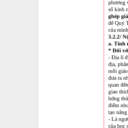
phương v
số kinh n
ghép giá
để Quý T
của mình
3.2.2/ N
a. Tính 
* Đối vớ
- Địa lí 
địa, phâ
mỗi giáo
đưa ra n
quan đến 
gian thíc
hứng thú
điểm như
tạo nâng
- Là ngư
của học 