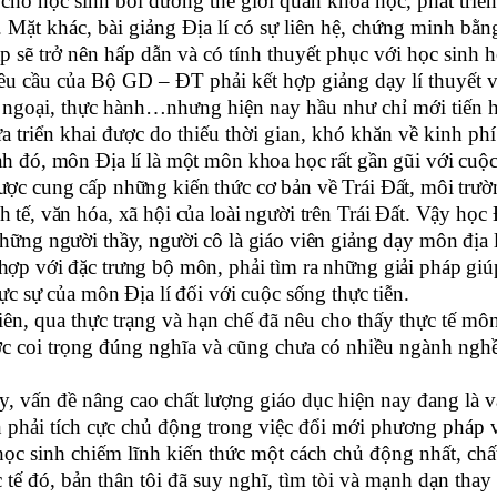
 cho học sinh bồi dưỡng thế giới quan khoa học, phát triển
. Mặt khác, bài giảng Địa lí có sự liên hệ, chứng minh bằn
ập sẽ trở nên hấp dẫn và có tính thuyết phục với học sinh 
êu cầu của Bộ GD – ĐT phải kết hợp giảng dạy lí thuyết v
 ngoại, thực hành…nhưng hiện nay hầu như chỉ mới tiến hà
a triển khai được do thiếu thời gian, khó khăn về kinh phí
nh đó, môn Địa lí là một môn khoa học rất gần gũi với cu
ược cung cấp những kiến thức cơ bản về Trái Đất, môi trư
 tế, văn hóa, xã hội của loài người trên Trái Đất. Vậy học Đ
những người thầy, người cô là giáo viên giảng dạy môn địa
hợp với đặc trưng bộ môn, phải tìm ra những giải pháp giú
hực sự của môn Địa lí đối với cuộc sống thực tiễn.
iên, qua thực trạng và hạn chế đã nêu cho thấy thực tế mô
c coi trọng đúng nghĩa và cũng chưa có nhiều ngành nghề
y, vấn đề nâng cao chất lượng giáo dục hiện nay đang là 
n phải tích cực chủ động trong việc đổi mới phương pháp 
học sinh chiếm lĩnh kiến thức một cách chủ động nhất, chất
 tế đó, bản thân tôi đã suy nghĩ, tìm tòi và mạnh dạn thay 