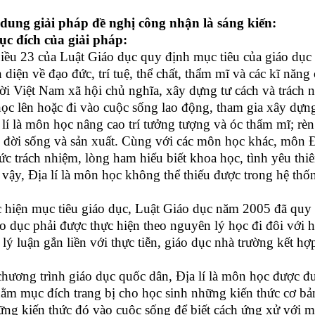
 dung giải pháp đề nghị công nhận là sáng kiến:
ục đích của giải pháp:
iều 23 của Luật Giáo dục quy định mục tiêu của giáo dục 
n diện về đạo đức, trí tuệ, thể chất, thẩm mĩ và các kĩ nă
i Việt Nam xã hội chủ nghĩa, xây dựng tư cách và trách 
 học lên hoặc đi vào cuộc sống lao động, tham gia xây dự
lí là môn học nâng cao trí tưởng tượng và óc thẩm mĩ; rèn
g đời sống và sản xuất. Cùng với các môn học khác, môn 
hức trách nhiệm, lòng ham hiểu biết khoa học, tình yêu thi
 vậy, Địa lí là môn học không thể thiếu được trong hệ th
c hiện mục tiêu giáo dục, Luật Giáo dục năm 2005 đã quy 
o dục phải được thực hiện theo nguyên lý học đi đôi với h
 lý luận gắn liền với thực tiễn, giáo dục nhà trường kết h
chương trình giáo dục quốc dân, Địa lí là môn học được đ
ằm mục đích trang bị cho học sinh những kiến thức cơ bản
ng kiến thức đó vào cuộc sống để biết cách ứng xử với m