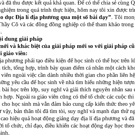
à đã thu được kết quả khả quan. Để có thể chia sẻ cùng
ghiệm trong quá trình thực hiện, hôm nay tôi xin được trìn
o dục Địa lí địa phương qua một số bài dạy”
. Tôi mong
hầy Cô và các đồng đồng nghiệp có thể tham khảo trong q
.
ội dung giải pháp
mới và khác biệt của giải pháp mới so với giải pháp cũ
i giáo viên:
địa phương phải tạo điều kiện để học sinh có thể học trên 
n tích, tổng hợp, trình bày quan điểm cá nhân một cách kh
 viên ngoài việc cần dành nhiều thời gian cho phần liên hệ
hững yêu cầu để học sinh về nhà tìm hiểu những hiện tượng
bài học trên lớp, suy nghĩ và giải thích nguyên nhân sau đ
h hợp. Ngoài ra giáo viên cũng có thể tổ chức các cuộc thi
 cho học sinh mà vẫn đảm bảo cung cấp kiến thức theo yê
 vậy, bản thân tôi đã tìm tòi, suy nghĩ và mạnh dạn thử 
 cao hiệu quả hoạt động giảng dạy địa lí địa phương và đã
ời tổ chức, chỉ đạo, điều khiển các hoạt động dạy học the
sinh.