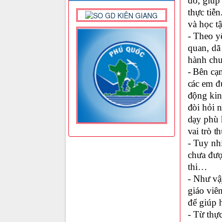
đó, giúp
thực tiễn
và học t
- Theo y
quan, dã
hành chư
- Bên cạ
các em đ
động kinh
đòi hỏi 
dạy phù 
vai trò t
- Tuy nh
chưa đượ
thi…
- Như vậ
giáo viê
để giúp 
- Từ thực