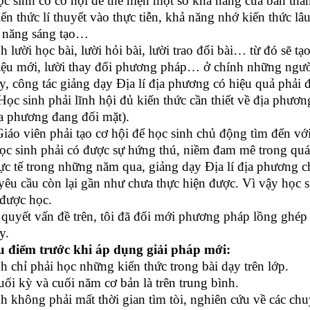
ọc sinh có cơ hội để thể hiện một số khả năng của bản t
ến thức lí thuyết vào thực tiễn, khả năng nhớ kiến thức lâ
 năng sáng tạo…
h lười học bài, lười hỏi bài, lười trao đổi bài… từ đó sẽ tạo
liệu mới, lười thay đổi phương pháp… ở chính những ngườ
, công tác giảng dạy Địa lí địa phương có hiệu quả phải 
ọc sinh phải lĩnh hội đủ kiến thức cần thiết về địa phương
a phương đang đối mặt).
iáo viên phải tạo cơ hội để học sinh chủ động tìm đến với
c sinh phải có được sự hứng thú, niềm đam mê trong quá t
hực tế trong những năm qua, giảng dạy Địa lí địa phương c
yêu cầu còn lại gần như chưa thực hiện được. Vì vậy học 
được học.
i quyết vấn đề trên, tôi đã đổi mới phương pháp lồng ghép
y.
u điểm trước khi áp dụng giải pháp mới:
nh chỉ phải học những kiến thức trong bài dạy trên lớp.
uối kỳ và cuối năm cơ bản là trên trung bình.
nh không phải mất thời gian tìm tòi, nghiên cứu về các ch