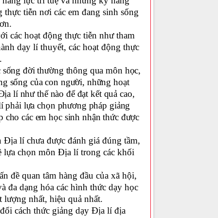
 năng lực trí tuệ và những kỹ năng
g thực tiễn nơi các em đang sinh sống
hơn.
ới các hoạt động thực tiễn như tham
nh dạy lí thuyết, các hoạt động thực
.
ộc sống đời thường thông qua môn học,
ờng sống của con người, những hoạt
ịa lí như thế nào để đạt kết quả cao,
 lí phải lựa chọn phương pháp giảng
p cho các em học sinh nhận thức được
n Địa lí chưa được đánh giá đúng tầm,
 lựa chọn môn Địa lí trong các khối
vấn đề quan tâm hàng đầu của xã hội,
và đa dạng hóa các hình thức dạy học
 lượng nhất, hiệu quả nhất.
đổi cách thức giảng dạy Địa lí địa