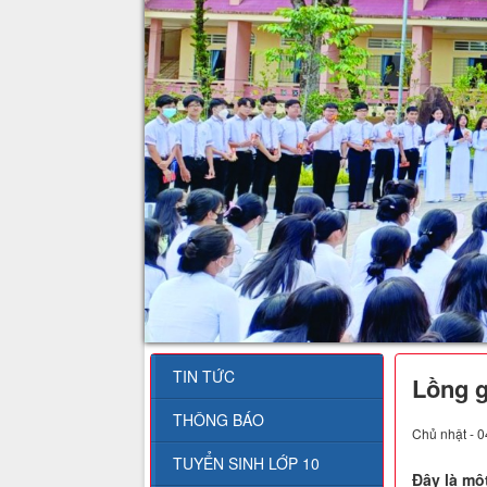
TIN TỨC
Lồng g
THÔNG BÁO
Chủ nhật - 0
TUYỂN SINH LỚP 10
Đây là mộ