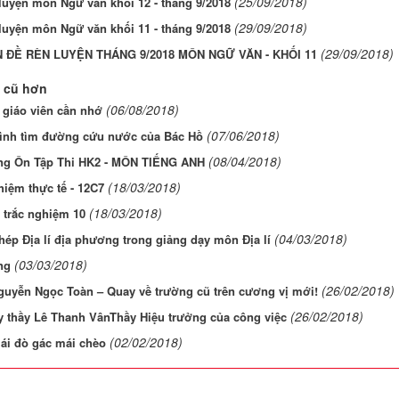
(25/09/2018)
luyện môn Ngữ văn khối 12 - tháng 9/2018
(29/09/2018)
luyện môn Ngữ văn khối 11 - tháng 9/2018
(29/09/2018)
 ĐỀ RÈN LUYỆN THÁNG 9/2018 MÔN NGỮ VĂN - KHỐI 11
 cũ hơn
(06/08/2018)
 giáo viên cần nhớ
(07/06/2018)
rình tìm đường cứu nước của Bác Hồ
(08/04/2018)
ng Ôn Tập Thi HK2 - MÔN TIẾNG ANH
(18/03/2018)
hiệm thực tế - 12C7
(18/03/2018)
 trắc nghiệm 10
(04/03/2018)
ép Địa lí địa phương trong giảng dạy môn Địa lí
(03/03/2018)
ng
(26/02/2018)
guyễn Ngọc Toàn – Quay về trường cũ trên cương vị mới!
(26/02/2018)
y thầy Lê Thanh VânThầy Hiệu trưởng của công việc
(02/02/2018)
ái đò gác mái chèo