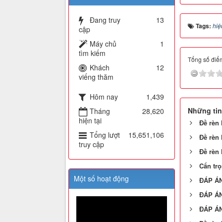
Đang truy
13
Tags:
hiệ
cập
Máy chủ
1
tìm kiếm
Tổng số điểm
Khách
12
viếng thăm
Hôm nay
1,439
Những tin
Tháng
28,620
hiện tại
Đề rèn 
Tổng lượt
15,651,106
Đề rèn 
truy cập
Đề rèn 
Cẩn tr
Một số hoạt động
ĐÁP ÁN
ĐÁP ÁN
ĐÁP ÁN