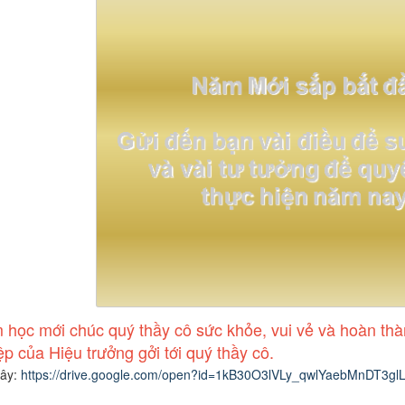
học mới chúc quý thầy cô sức khỏe, vui vẻ và hoàn thà
ệp của Hiệu trưởng gởi tới quý thầy cô.
đây:
https://drive.google.com/open?id=1kB30O3lVLy_qwlYaebMnDT3g