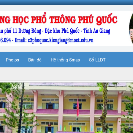
Photos
Bản đồ
Hệ thống Smas
Sổ LLĐT