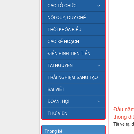
CÁC TỔ CHỨC
NỘI QUY, QUY CHẾ
THỜI KHÓA BIỂU
CÁC KẾ HOẠCH
ĐIỂN HÌNH TIÊN TIẾN
TÀI NGUYÊN
TRẢI NGHIỆM-SÁNG TẠO
BÀI VIẾT
ĐOÀN, HỘI
Đầu năm 
THƯ VIỆN
thông đi
Tải về tại 
Thống kê