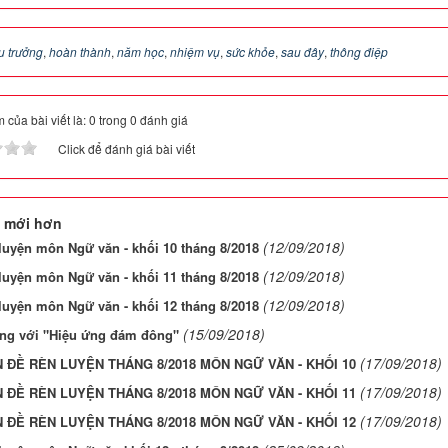
u trưởng
,
hoàn thành
,
năm học
,
nhiệm vụ
,
sức khỏe
,
sau đây
,
thông điệp
 của bài viết là: 0 trong 0 đánh giá
Click để đánh giá bài viết
 mới hơn
(12/09/2018)
luyện môn Ngữ văn - khối 10 tháng 8/2018
(12/09/2018)
luyện môn Ngữ văn - khối 11 tháng 8/2018
(12/09/2018)
luyện môn Ngữ văn - khối 12 tháng 8/2018
(15/09/2018)
ọng với "Hiệu ứng đám đông"
(17/09/2018)
 ĐỀ RÈN LUYỆN THÁNG 8/2018 MÔN NGỮ VĂN - KHỐI 10
(17/09/2018)
 ĐỀ RÈN LUYỆN THÁNG 8/2018 MÔN NGỮ VĂN - KHỐI 11
(17/09/2018)
 ĐỀ RÈN LUYỆN THÁNG 8/2018 MÔN NGỮ VĂN - KHỐI 12