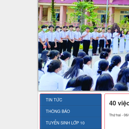
TIN TỨC
40 việ
THÔNG BÁO
Thứ hai - 06
TUYỂN SINH LỚP 10