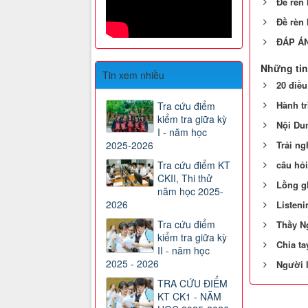
Đề rèn 
Đề rèn 
ĐÁP ÁN
Những tin
Tin xem nhiều
20 điều
Hành t
Tra cứu điểm
kiểm tra giữa kỳ
Nội Du
I - năm học
Trải ng
2025-2026
câu hỏi
Tra cứu điểm KT
CKII, Thi thử
Lồng gh
năm học 2025-
2026
Listeni
Tra cứu điểm
Thầy N
kiểm tra giữa kỳ
Chia ta
II - năm học
2025 - 2026
Người l
TRA CỨU ĐIỂM
KT CK1 - NĂM